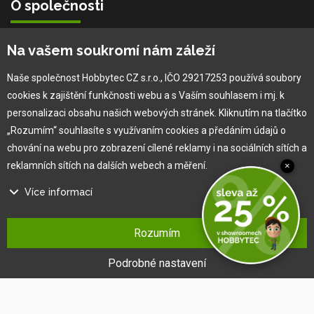
O společnosti
Vlastní výroba
Na vašem soukromí nám záleží
Náš tým
O nás
Naše společnost Hobbytec CZ s.r.o., IČO 29217253 používá soubory
cookies k zajištění funkčnosti webu a s Vaším souhlasem i mj. k
personalizaci obsahu našich webových stránek. Kliknutím na tlačítko
Pro zákazníka
„Rozumím“ souhlasíte s využívaním cookies a předáním údajů o
chování na webu pro zobrazení cílené reklamy i na sociálních sítích a
Obchodní podmínky
reklamních sítích na dalších webech a měření.
×
Věrnostní program
Více informací
Jak na reklamaci
Výprodej
Na našem webu používáme několik druhů kategorií cookies:
Kontakt
Rozumím
Technické cookies
Ty jsou nezbytně nutné pro fungování webu a jeho funkcí, které se
Podrobné nastavení
rozhodnete využívat. Bez nich by náš web nefungoval, např. by nebylo
možné se přihlásit k uživatelskému účtu.