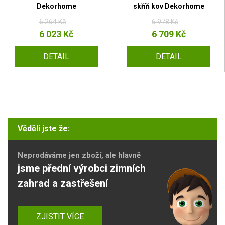
Dekorhome
skříň kov Dekorhome
6 264 Kč
6 978 Kč
6 023 Kč
6 709 Kč
DETAIL
DETAIL
Věděli jste že:
Neprodáváme jen zboží, ale hlavně
jsme přední výrobci zimních
zahrad a zastřešení
ZJISTIT VÍCE