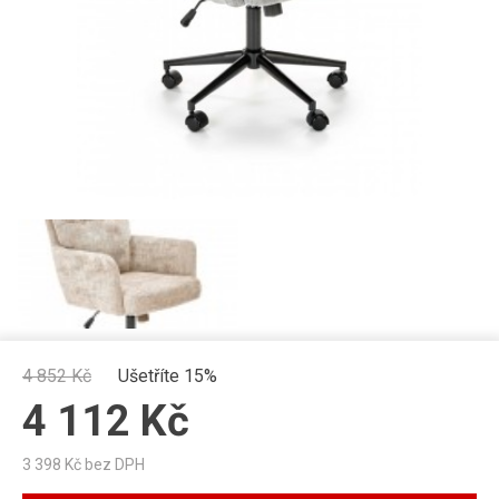
4 852
Kč
Ušetříte 15%
4 112
Kč
3 398
Kč bez DPH