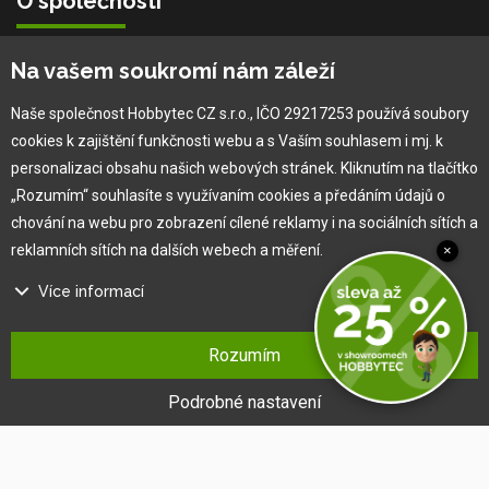
O společnosti
Vlastní výroba
Na vašem soukromí nám záleží
Náš tým
O nás
Naše společnost Hobbytec CZ s.r.o., IČO 29217253 používá soubory
cookies k zajištění funkčnosti webu a s Vaším souhlasem i mj. k
personalizaci obsahu našich webových stránek. Kliknutím na tlačítko
Pro zákazníka
„Rozumím“ souhlasíte s využívaním cookies a předáním údajů o
chování na webu pro zobrazení cílené reklamy i na sociálních sítích a
Obchodní podmínky
reklamních sítích na dalších webech a měření.
×
Věrnostní program
Více informací
Jak na reklamaci
Výprodej
Na našem webu používáme několik druhů kategorií cookies:
Kontakt
Rozumím
Technické cookies
Ty jsou nezbytně nutné pro fungování webu a jeho funkcí, které se
Podrobné nastavení
rozhodnete využívat. Bez nich by náš web nefungoval, např. by nebylo
možné se přihlásit k uživatelskému účtu.
Funkční cookies