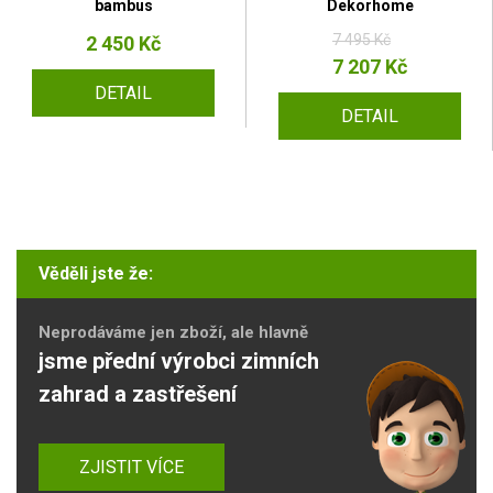
bambus
Dekorhome
7 495 Kč
2 450 Kč
7 207 Kč
DETAIL
DETAIL
Věděli jste že:
Neprodáváme jen zboží, ale hlavně
jsme přední výrobci zimních
zahrad a zastřešení
ZJISTIT VÍCE