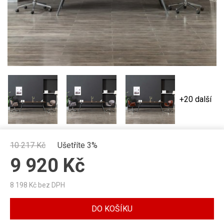
+20 další
10 217
Kč
Ušetříte 3%
9 920
Kč
8 198
Kč bez DPH
DO KOŠÍKU