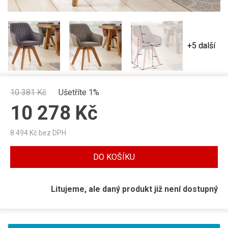
+5 další
10 381
Kč
Ušetříte 1%
10 278
Kč
8 494
Kč bez DPH
DO KOŠÍKU
Litujeme, ale daný produkt již není dostupný