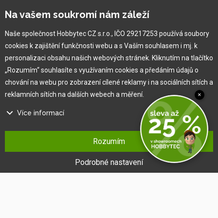
Náš tým
Na vašem soukromí nám záleží
O nás
Naše společnost Hobbytec CZ s.r.o., IČO 29217253 používá soubory
cookies k zajištění funkčnosti webu a s Vaším souhlasem i mj. k
Pro zákazníka
personalizaci obsahu našich webových stránek. Kliknutím na tlačítko
„Rozumím“ souhlasíte s využívaním cookies a předáním údajů o
Obchodní podmínky
chování na webu pro zobrazení cílené reklamy i na sociálních sítích a
Věrnostní program
reklamních sítích na dalších webech a měření.
×
Jak na reklamaci
Výprodej
Více informací
Kontakt
Na našem webu používáme několik druhů kategorií cookies:
Rozumím
Technické cookies
Ty jsou nezbytně nutné pro fungování webu a jeho funkcí, které se
Podrobné nastavení
rozhodnete využívat. Bez nich by náš web nefungoval, např. by nebylo
možné se přihlásit k uživatelskému účtu.
Funkční cookies
Tyto cookies nám umožňují zapamatovat si Vaše základní volby a