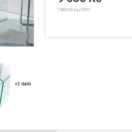
7 883
Kč bez DPH
+2 další