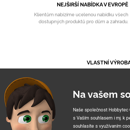
NEJŠIRŠÍ NABÍDKA V EVROPĚ
Klientům nabízíme ucelenou nabídku všech
dostupných produktů pro dům a zahradu.
VLASTNÍ VÝROB
Při naší práci se opíráme o vlastní výrobu. Ta ná
umožňuje vytvořit zakázky zcela na míru
Na vašem so
Naše společnost Hobbytec CZ
s Vaším souhlasem i mj. k p
souhlasíte s využívaním coo