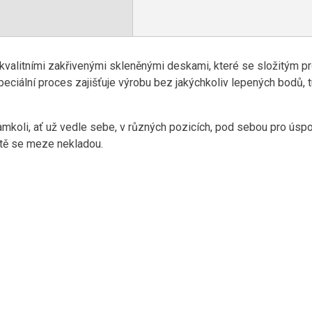
 kvalitními zakřivenými skleněnými deskami, které se složitým p
 speciální proces zajišťuje výrobu bez jakýchkoliv lepených bodů, 
kamkoli, ať už vedle sebe, v různých pozicích, pod sebou pro úsp
vitě se meze nekladou.