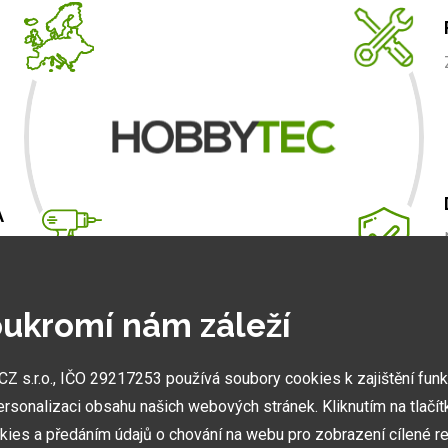
A
m
.
ukromí nám záleží
 s.r.o., IČO 29217253 používá soubory cookies k zajištění fun
NEJVĚTŠÍ SHOWROOMY
ersonalizaci obsahu našich webových stránek. Kliknutím na tlačí
Stavíme ukázková centra abyste mohli vidět kvalitu
kies a předáním údajů o chování na webu pro zobrazení cílené re