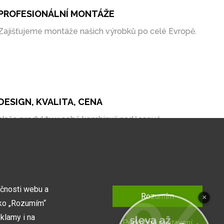
PROFESIONÁLNÍ MONTÁŽE
Zajišťujeme montáže našich výrobků po celé Evropě.
DESIGN, KVALITA, CENA
Naše produkty v sobě kombinují nadčasové
zpracování, kvalitní materiály a bezkonkurenční cenu
na trhu.
kčnosti webu a
Rozumím
×
tko „Rozumím“
klamy i na
Podrobné nastavení