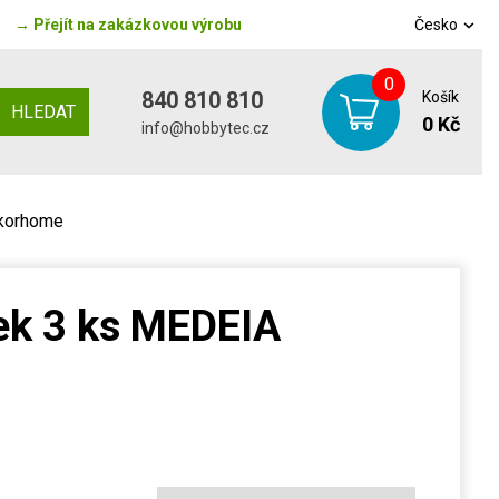
→
Přejít na zakázkovou výrobu
Česko
0
840 810 810
Košík
HLEDAT
0 Kč
info@hobbytec.cz
ekorhome
ek 3 ks MEDEIA