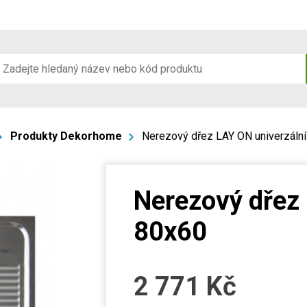
Produkty Dekorhome
Nerezový dřez LAY ON univerzáln
Nerezový dřez 
80x60
2 771
Kč