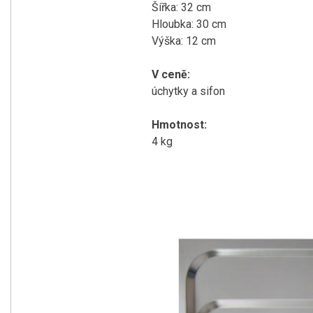
Šířka: 32 cm
Hloubka: 30 cm
Výška: 12 cm
V ceně:
úchytky a sifon
Hmotnost:
4 kg