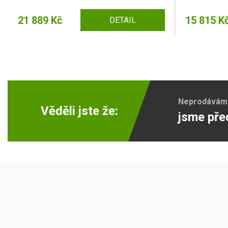
21 889 Kč
15 815 K
DETAIL
Neprodáváme 
Věděli jste že:
jsme pře