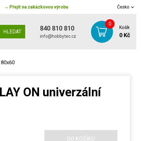
→
Přejít na zakázkovou výrobu
Česko
0
840 810 810
Košík
HLEDAT
0 Kč
info@hobbytec.cz
í 80x60
LAY ON univerzální
DO KOŠÍKU