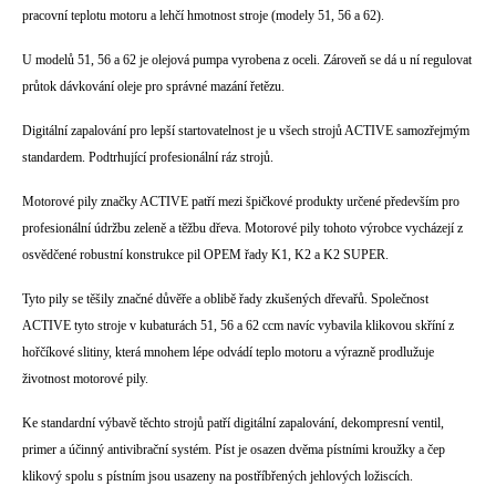
pracovní teplotu motoru a lehčí hmotnost stroje (modely 51, 56 a 62).
U modelů 51, 56 a 62 je olejová pumpa vyrobena z oceli. Zároveň se dá u ní regulovat
průtok dávkování oleje pro správné mazání řetězu.
Digitální zapalování pro lepší startovatelnost je u všech strojů ACTIVE samozřejmým
standardem. Podtrhující profesionální ráz strojů.
Motorové pily značky ACTIVE patří mezi špičkové produkty určené především pro
profesionální údržbu zeleně a těžbu dřeva. Motorové pily tohoto výrobce vycházejí z
osvědčené robustní konstrukce pil OPEM řady K1, K2 a K2 SUPER.
Tyto pily se těšily značné důvěře a oblibě řady zkušených dřevařů. Společnost
ACTIVE tyto stroje v kubaturách 51, 56 a 62 ccm navíc vybavila klikovou skříní z
hořčíkové slitiny, která mnohem lépe odvádí teplo motoru a výrazně prodlužuje
životnost motorové pily.
Ke standardní výbavě těchto strojů patří digitální zapalování, dekompresní ventil,
primer a účinný antivibrační systém. Píst je osazen dvěma pístními kroužky a čep
klikový spolu s pístním jsou usazeny na postříbřených jehlových ložiscích.