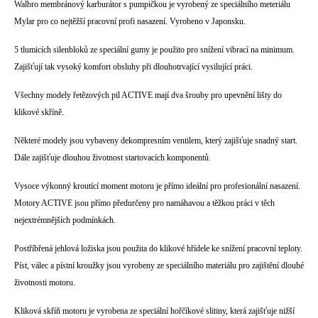
Walbro membránový karburátor s pumpičkou je vyrobený ze speciálního meteriálu
Mylar pro co nejtěžší pracovní profi nasazení. Vyrobeno v Japonsku.
5 tlumicích silenbloků ze speciální gumy je použito pro snížení vibrací na minimum.
Zajišťují tak vysoký komfort obsluhy při dlouhotrvající vysilující práci.
Všechny modely řetězových pil ACTIVE mají dva šrouby pro upevnění lišty do
klikové skříně.
Některé modely jsou vybaveny dekompresním ventilem, který zajišťuje snadný start.
Dále zajišťuje dlouhou životnost startovacích komponentů.
Vysoce výkonný kroutící moment motoru je přímo ideální pro profesionální nasazení.
Motory ACTIVE jsou přímo předurčeny pro namáhavou a těžkou práci v těch
nejextrémnějších podmínkách.
Postříbřená jehlová ložiska jsou použita do klikové hřídele ke snížení pracovní teploty.
Píst, válec a pístní kroužky jsou vyrobeny ze speciálního materiálu pro zajištění dlouhé
životnosti motoru.
Kliková skříň motoru je vyrobena ze speciální hořčíkové slitiny, která zajišťuje nižší