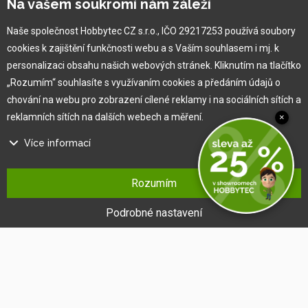
Na vašem soukromí nám záleží
Ľubotice - Prešov
Naše společnost Hobbytec CZ s.r.o., IČO 29217253 používá soubory
cookies k zajištění funkčnosti webu a s Vaším souhlasem i mj. k
O společnosti
personalizaci obsahu našich webových stránek. Kliknutím na tlačítko
„Rozumím“ souhlasíte s využívaním cookies a předáním údajů o
Vlastní výroba
chování na webu pro zobrazení cílené reklamy i na sociálních sítích a
Náš tým
reklamních sítích na dalších webech a měření.
×
O nás
Více informací
Pro zákazníka
Na našem webu používáme několik druhů kategorií cookies:
Rozumím
Technické cookies
Obchodní podmínky
Ty jsou nezbytně nutné pro fungování webu a jeho funkcí, které se
Podrobné nastavení
Věrnostní program
rozhodnete využívat. Bez nich by náš web nefungoval, např. by nebylo
Jak na reklamaci
možné se přihlásit k uživatelskému účtu.
Výprodej
Funkční cookies
Kontakt
Tyto cookies nám umožňují zapamatovat si Vaše základní volby a
vylepšují uživatelský komfort. Jde například o zapamatování si jazyka