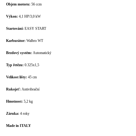
Objem motoru:
56 ccm
Výkon:
4,1 HP/3,0 kW
Startování:
EASY START
Karburátor:
Walbro WT
Brzdový systém:
Automatický
Typ řetězu:
0.325x1,5
Velikost lišty:
45 cm
Rukojeť:
Antivibrační
Hmotnost:
5,2 kg
Záruka:
4 roky
Made in ITALY