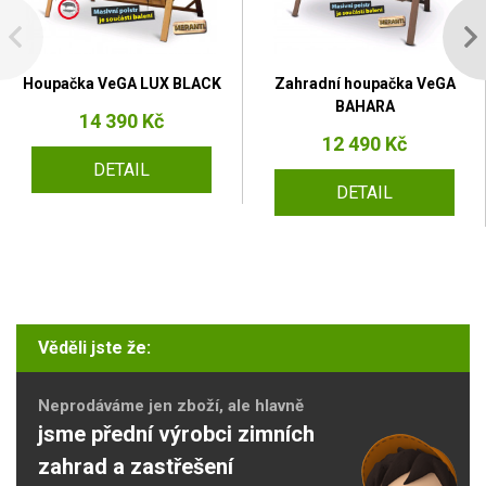
Houpačka VeGA LUX BLACK
Zahradní houpačka VeGA
BAHARA
14 390 Kč
12 490 Kč
DETAIL
DETAIL
Věděli jste že:
Neprodáváme jen zboží, ale hlavně
jsme přední výrobci zimních
zahrad a zastřešení