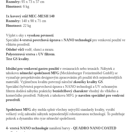
Rozměry:
95 x 73 x 57 cm
Hmotnost:
6 kg
1x kovový stůl MEC-MESH 140
Rozměry:
140 x 90 x 71 cm
Hmotnost:
22 kg
Výplet s oky s
vysokou pevností
.
Speciální
4-vrstvá povrchová úprava
s
NANO technologií
pro venkovní použití ve
vlhkém prostředí.
Odolné vůči
vodě, slunci a mrazu.
Polyesterová vrstva
s
UV filtrem
.
Test GS kvality
.
Ideální pro venkovní gastro použití
v restauracích nebo terasách. Nábytek z
tahokovu
německé společnosti MFG
(Mecklenburger Freizeitmöbel GmbH) se
vyznačuje perspektivním designovým zpracováním při použití těch nejmodernějších
materiálů. Vyjímečnou kvalitu potvrzují náročné
zkoušky kvality GS
.
Speciální čtyřvtstvá poprvrchová úprava s NANO technologií a UV ochranným
filterm dodává nábytku prakticky
bezúdržbový charakter
vhodný do vlhkého a
komerčního prostředí. Nábytek z tahokovu MFG je
navržen speciálně pro venkvní
prostředí
.
Společnost MFG
aby mohla splnit všechny nejvyšší standardy kvality, vyrábí
veškerý svůj zahradní nábytek nejmodernější robotizavanou technologií. To podtrhuje
pokrok a dynamiku této ryze německé společnosti.
4- vrstvá NANO
technologie
nanášení barvy -
QUADRO NANO COATED