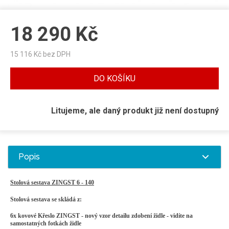
18 290
Kč
15 116
Kč bez DPH
DO KOŠÍKU
Litujeme, ale daný produkt již není dostupný
Popis
Stolová sestava ZINGST 6 - 140
Stolová sestava se skládá z:
6x kovové Křeslo ZINGST
- nový vzor detailu
zdobení
židle - vid
í
te na
samostatných fotkách židle