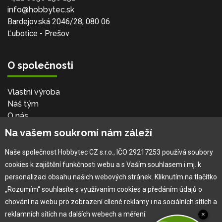
info@hobbytec.sk
Bardejovská 2046/28, 080 06
Ľubotice - Prešov
O společnosti
Vlastní výroba
Náš tým
O nás
Na vašem soukromí nám záleží
Pro zákazníka
Naše společnost Hobbytec CZ s.r.o., IČO 29217253 používá soubory
cookies k zajištění funkčnosti webu a s Vaším souhlasem i mj. k
Obchodní podmínky
personalizaci obsahu našich webových stránek. Kliknutím na tlačítko
Věrnostní program
„Rozumím“ souhlasíte s využívaním cookies a předáním údajů o
Jak na reklamaci
chování na webu pro zobrazení cílené reklamy i na sociálních sítích a
Výprodej
reklamních sítích na dalších webech a měření.
×
Kontakt