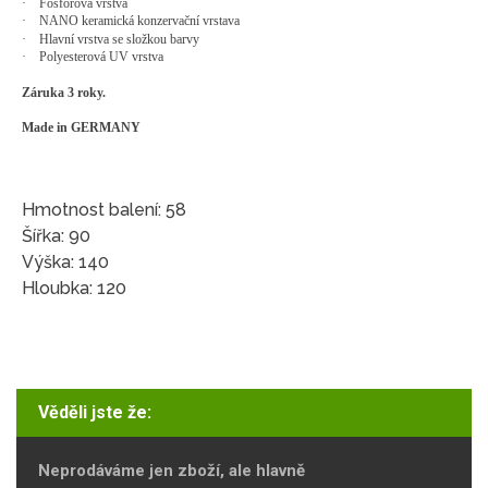
·
Fosforová vrstva
·
NANO keramická konzervační vrstava
·
Hlavní vrstva se složkou barvy
·
Polyesterová UV vrstva
Záruka 3 roky.
Made in GERMANY
Hmotnost balení: 58
Šířka: 90
Výška: 140
Hloubka: 120
Věděli jste že:
Neprodáváme jen zboží, ale hlavně