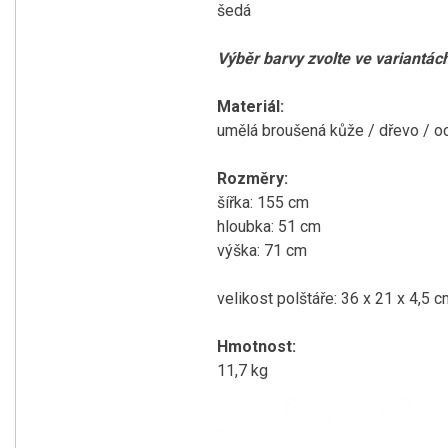
šedá
Výběr barvy zvolte ve variantác
Materiál:
umělá broušená kůže / dřevo / o
Rozměry:
šířka: 155 cm
hloubka: 51 cm
výška: 71 cm
velikost polštáře:
36 x 21 x 4,5 c
Hmotnost:
11,7 kg