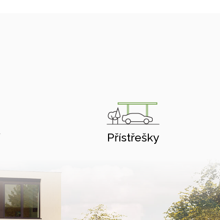
í
Přístřešky