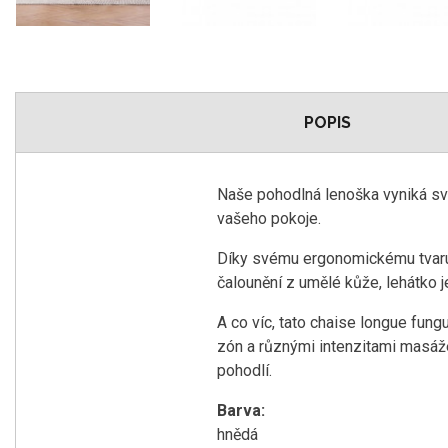
POPIS
Naše pohodlná lenoška vyniká sv
vašeho pokoje.
Díky svému ergonomickému tvaru 
čalounění z umělé kůže, lehátko j
A co víc, tato chaise longue fun
zón a různými intenzitami masáže
pohodlí.
Barva:
hnědá