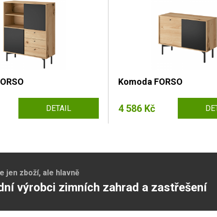
FORSO
Komoda FORSO
4 586 Kč
DETAIL
DE
jen zboží, ale hlavně
dní výrobci zimních zahrad a zastřešení