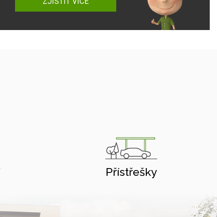
ZJISTIT VÍCE
í
Přístřešky