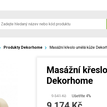
Produkty Dekorhome
Masážní křeslo umělá kůže Deko
Masážní křesl
Dekorhome
9 541
Kč
Ušetříte 4%
9 174
Kč