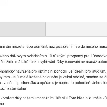
m dni můžete lépe odměnit, než posazením se do našeho masážn
aveno dálkovým ovládáním s 10 různými programy pro 10bodovou
žní židle má také funkci vyhřívání. Díky časovači se masáž auto
onomicky navržena pro optimální pohodlí. Je ideální pro studium,
ý rám. Její umělé kožené čalounění je velmi odolné, snadno se či
strovanému podsedáku a opěradlu je naprosto pohodlné. Jeho skl
též nastavitelná.
í komfort díky našemu masážnímu křeslu! Toto křeslo z umělé kůže
su.