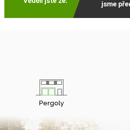
Věděli jste že:
jsme pře
Pergoly