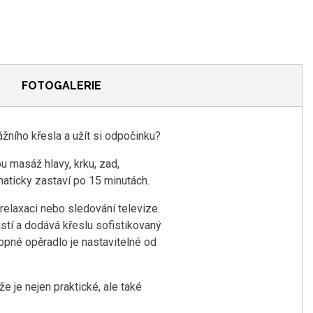
FOTOGALERIE
ího křesla a užít si odpočinku?
 masáž hlavy, krku, zad,
maticky zastaví po 15 minutách.
 relaxaci nebo sledování televize.
stí a dodává křeslu sofistikovaný
opné opěradlo je nastavitelné od
 je nejen praktické, ale také