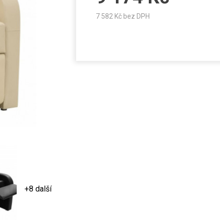
7 582
Kč bez DPH
+8 další