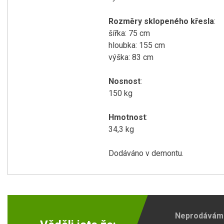
Rozměry sklopeného křesla
:
šířka: 75 cm
hloubka: 155 cm
výška: 83 cm
Nosnost
:
150 kg
Hmotnost
:
34,3 kg
Dodáváno v demontu.
Neprodáváme 