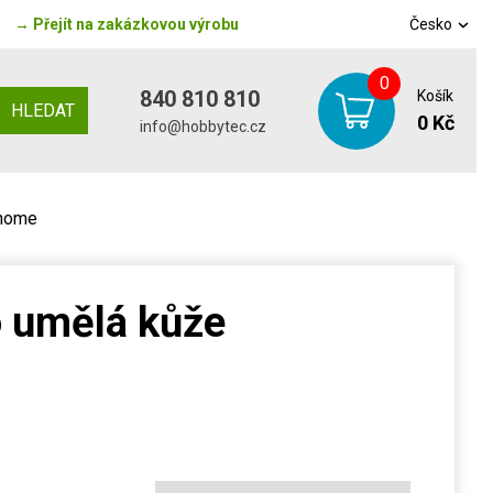
→
Přejít na zakázkovou výrobu
Česko
0
840 810 810
Košík
HLEDAT
0 Kč
info@hobbytec.cz
rhome
o umělá kůže