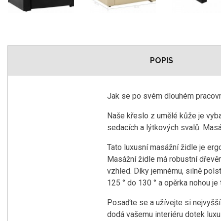
POPIS
Jak se po svém dlouhém pracovní
Naše křeslo z umělé kůže je vyb
sedacích a lýtkových svalů. Masá
Tato luxusní masážní židle je erg
Masážní židle má robustní dřevěn
vzhled. Díky jemnému, silně pol
125 ° do 130 ° a opěrka nohou je 
Posaďte se a užívejte si nejvyšš
dodá vašemu interiéru dotek luxu