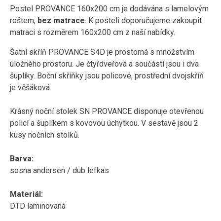
Postel PROVANCE 160x200 cm je dodávána s lamelovým
roštem,
bez matrace
. K posteli doporučujeme zakoupit
matraci s rozměrem 160x200 cm z naší nabídky.
Šatní skříň PROVANCE S4D je prostorná s množstvím
úložného prostoru. Je čtyřdveřová a součástí jsou i dva
šuplíky. Boční skříňky jsou policové, prostřední dvojskříň
je věšáková.
Krásný noční stolek SN PROVANCE disponuje otevřenou
policí a šuplíkem s kovovou úchytkou. V sestavě jsou 2
kusy nočních stolků.
Barva:
sosna andersen / dub lefkas
Materiál:
DTD laminovaná