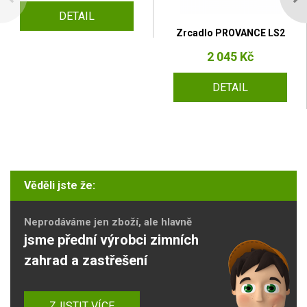
DETAIL
Zrcadlo PROVANCE LS2
2 045 Kč
DETAIL
Věděli jste že:
Neprodáváme jen zboží, ale hlavně
jsme přední výrobci zimních
zahrad a zastřešení
ZJISTIT VÍCE