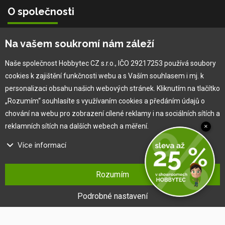
O společnosti
Vlastní výroba
Na vašem soukromí nám záleží
Náš tým
O nás
Naše společnost Hobbytec CZ s.r.o., IČO 29217253 používá soubory
cookies k zajištění funkčnosti webu a s Vaším souhlasem i mj. k
personalizaci obsahu našich webových stránek. Kliknutím na tlačítko
Pro zákazníka
„Rozumím“ souhlasíte s využívaním cookies a předáním údajů o
chování na webu pro zobrazení cílené reklamy i na sociálních sítích a
Obchodní podmínky
reklamních sítích na dalších webech a měření.
×
Věrnostní program
Více informací
Jak na reklamaci
Výprodej
Na našem webu používáme několik druhů kategorií cookies:
Kontakt
Rozumím
Technické cookies
Ty jsou nezbytně nutné pro fungování webu a jeho funkcí, které se
Podrobné nastavení
rozhodnete využívat. Bez nich by náš web nefungoval, např. by nebylo
možné se přihlásit k uživatelskému účtu.