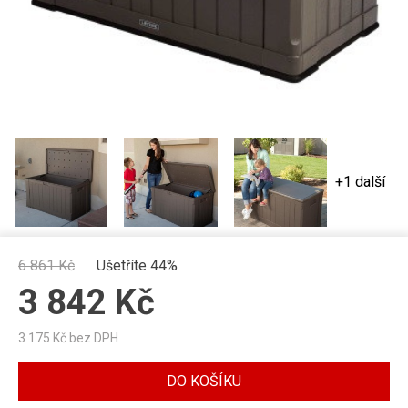
+1 další
6 861
Kč
Ušetříte 44%
3 842
Kč
3 175
Kč bez DPH
DO KOŠÍKU