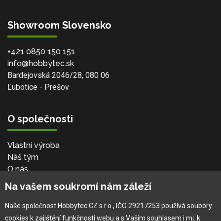
Showroom Slovensko
+421 0850 150 151
info@hobbytec.sk
Bardejovská 2046/28, 080 06
Ľubotice - Prešov
O společnosti
Vlastní výroba
Náš tým
O nás
Na vašem soukromí nám záleží
Pro zákazníka
Naše společnost Hobbytec CZ s.r.o., IČO 29217253 používá soubory
cookies k zajištění funkčnosti webu a s Vaším souhlasem i mj. k