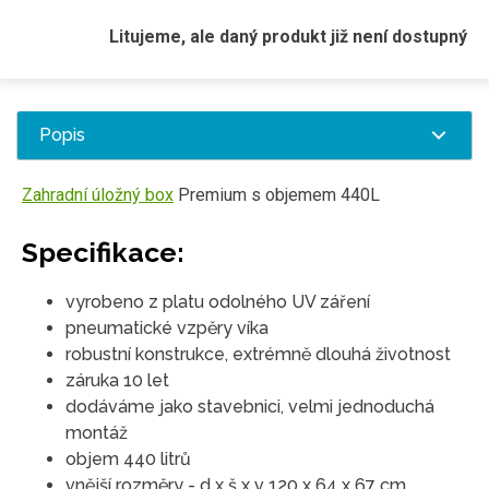
Litujeme, ale daný produkt již není dostupný
Popis
Zahradní úložný box
Premium s objemem 440L
Specifikace:
vyrobeno z platu odolného UV záření
pneumatické vzpěry víka
robustní konstrukce, extrémně dlouhá životnost
záruka 10 let
dodáváme jako stavebnici, velmi jednoduchá
montáž
objem 440 litrů
vnější rozměry - d x š x v 120 x 64 x 67 cm