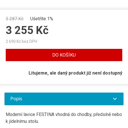
3 287
Kč
Ušetříte 1%
3 255
Kč
2 690
Kč bez DPH
DO KOŠÍKU
Litujeme, ale daný produkt již není dostupný
Popis
Moderní lavice FESTINA vhodná do chodby, předsíně nebo
k jídelnímu stolu.