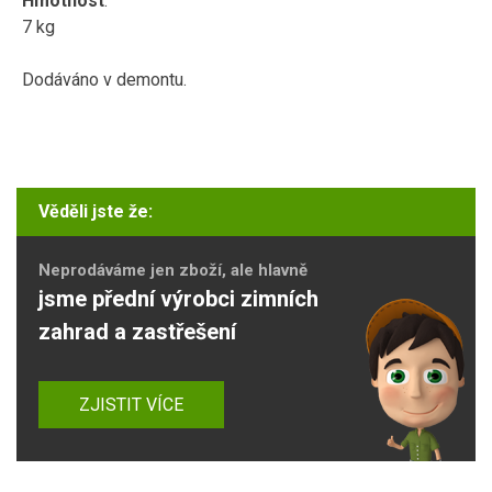
Hmotnost
:
7 kg
Dodáváno v demontu.
Věděli jste že:
Neprodáváme jen zboží, ale hlavně
jsme přední výrobci zimních
zahrad a zastřešení
ZJISTIT VÍCE