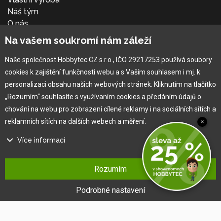
Náš tým
O nás
Na vašem soukromí nám záleží
Pro zákazníka
Naše společnost Hobbytec CZ s.r.o., IČO 29217253 používá soubory
cookies k zajištění funkčnosti webu a s Vaším souhlasem i mj. k
Obchodní podmínky
personalizaci obsahu našich webových stránek. Kliknutím na tlačítko
Věrnostní program
„Rozumím“ souhlasíte s využívaním cookies a předáním údajů o
Jak na reklamaci
chování na webu pro zobrazení cílené reklamy i na sociálních sítích a
Výprodej
reklamních sítích na dalších webech a měření.
×
Kontakt
Více informací
Na našem webu používáme několik druhů kategorií cookies:
Rozumím
Technické cookies
Ty jsou nezbytně nutné pro fungování webu a jeho funkcí, které se
Podrobné nastavení
rozhodnete využívat. Bez nich by náš web nefungoval, např. by nebylo
možné se přihlásit k uživatelskému účtu.