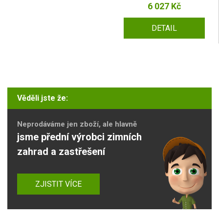
6 027 Kč
DETAIL
Věděli jste že:
Neprodáváme jen zboží, ale hlavně
jsme přední výrobci zimních
zahrad a zastřešení
ZJISTIT VÍCE