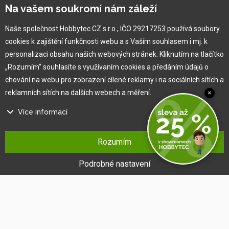
Vlastní výroba
Na vašem soukromí nám záleží
Náš tým
O nás
Naše společnost Hobbytec CZ s.r.o., IČO 29217253 používá soubory
cookies k zajištění funkčnosti webu a s Vaším souhlasem i mj. k
personalizaci obsahu našich webových stránek. Kliknutím na tlačítko
Pro zákazníka
„Rozumím“ souhlasíte s využívaním cookies a předáním údajů o
chování na webu pro zobrazení cílené reklamy i na sociálních sítích a
Obchodní podmínky
reklamních sítích na dalších webech a měření.
×
Věrnostní program
Více informací
Jak na reklamaci
Výprodej
Na našem webu používáme několik druhů kategorií cookies:
Kontakt
Rozumím
Technické cookies
Ty jsou nezbytně nutné pro fungování webu a jeho funkcí, které se
Podrobné nastavení
rozhodnete využívat. Bez nich by náš web nefungoval, např. by nebylo
možné se přihlásit k uživatelskému účtu.
Funkční cookies
Tyto cookies nám umožňují zapamatovat si Vaše základní volby a
vylepšují uživatelský komfort. Jde například o zapamatování si jazyka