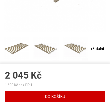
+3 další
2 045
Kč
1 690
Kč bez DPH
DO KOŠÍKU