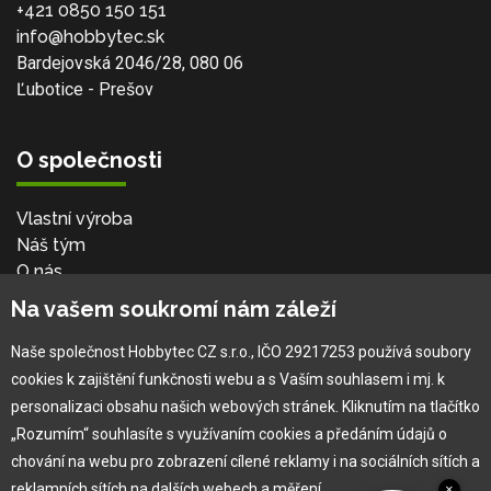
+421 0850 150 151
info@hobbytec.sk
Bardejovská 2046/28, 080 06
Ľubotice - Prešov
O společnosti
Vlastní výroba
Náš tým
O nás
Na vašem soukromí nám záleží
Pro zákazníka
Naše společnost Hobbytec CZ s.r.o., IČO 29217253 používá soubory
cookies k zajištění funkčnosti webu a s Vaším souhlasem i mj. k
Obchodní podmínky
personalizaci obsahu našich webových stránek. Kliknutím na tlačítko
Věrnostní program
„Rozumím“ souhlasíte s využívaním cookies a předáním údajů o
Jak na reklamaci
chování na webu pro zobrazení cílené reklamy i na sociálních sítích a
Výprodej
reklamních sítích na dalších webech a měření.
×