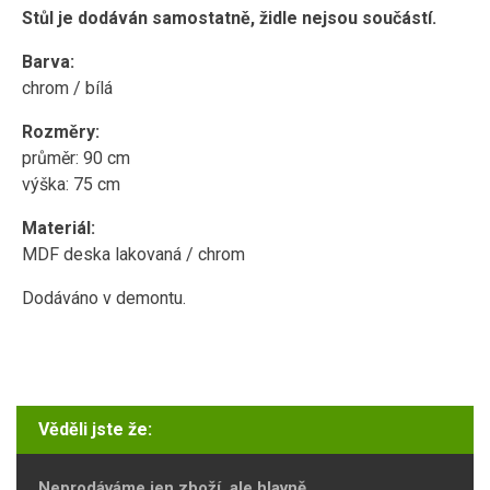
Stůl je dodáván samostatně, židle nejsou součástí.
Barva:
chrom / bílá
Rozměry:
průměr: 90 cm
výška: 75 cm
Materiál:
MDF deska lakovaná / chrom
Dodáváno v demontu.
Věděli jste že:
Neprodáváme jen zboží, ale hlavně