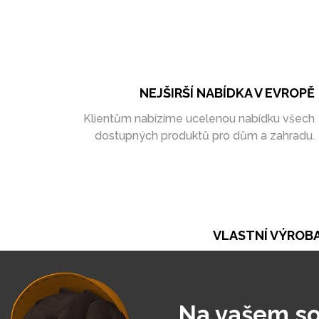
NEJŠIRŠÍ NABÍDKA V EVROPĚ
Klientům nabízíme ucelenou nabídku všech
dostupných produktů pro dům a zahradu.
VLASTNÍ VÝROB
Při naší práci se opíráme o vlastní výrobu. Ta ná
umožňuje vytvořit zakázky zcela na míru
Na vašem so