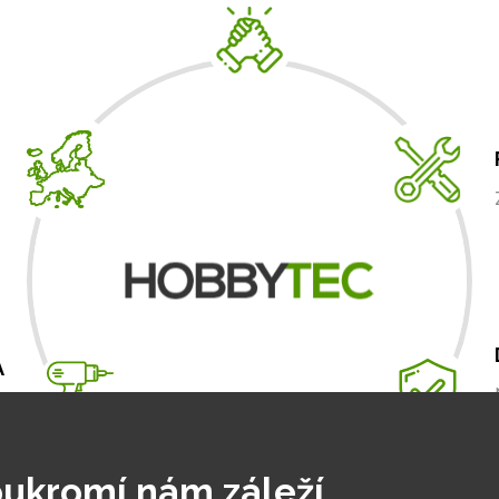
A
m
.
ukromí nám záleží