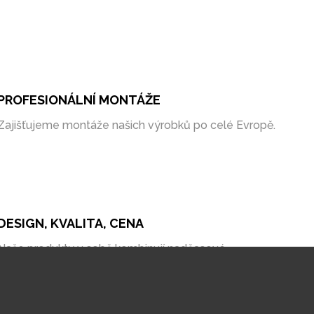
PROFESIONÁLNÍ MONTÁŽE
Zajišťujeme montáže našich výrobků po celé Evropě.
DESIGN, KVALITA, CENA
Naše produkty v sobě kombinují nadčasové
zpracování, kvalitní materiály a bezkonkurenční cenu
na trhu.