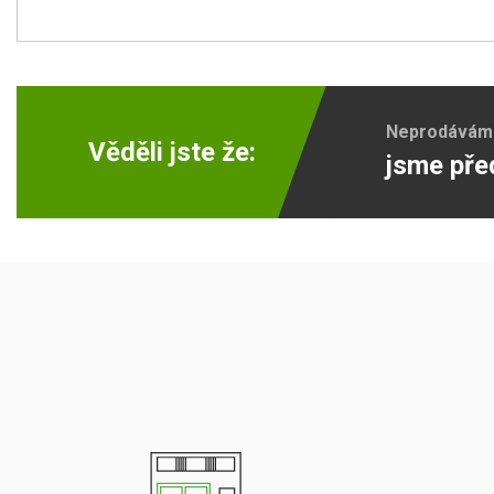
Neprodáváme 
Věděli jste že:
jsme pře