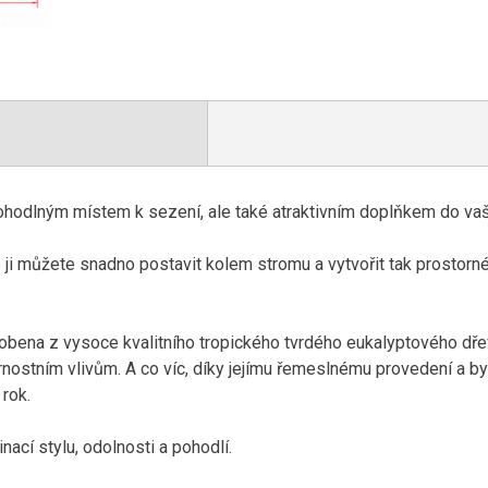
pohodlným místem k sezení, ale také atraktivním doplňkem do va
že ji můžete snadno postavit kolem stromu a vytvořit tak prostorn
obena z vysoce kvalitního tropického tvrdého eukalyptového dře
nostním vlivům. A co víc, díky jejímu řemeslnému provedení a by
 rok.
nací stylu, odolnosti a pohodlí.