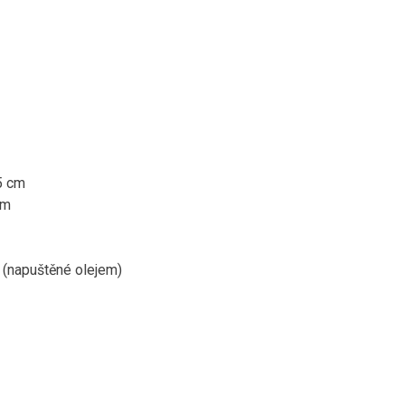
,5 cm
cm
 (napuštěné olejem)