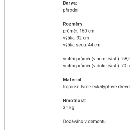
Barva:
přírodní
Rozměry:
průměr: 160 cm
výška: 92 cm
výška sedu: 44 cm
vnitřní průměr (v horní části): 58
vnitřní průměr (v dolní části): 70 
Materiál:
tropické tvrdé eukalyptové dřevo
Hmotnost:
31 kg
Dodáváno v demontu.