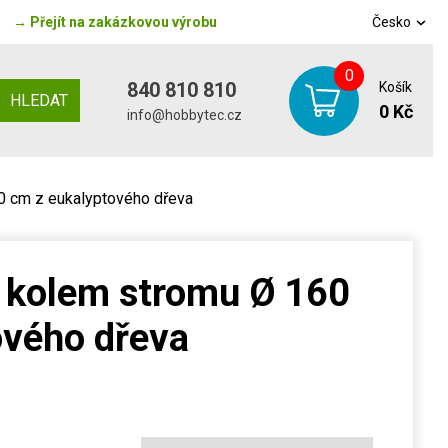
→
Přejít na zakázkovou výrobu
Česko
0
840 810 810
Košík
HLEDAT
0 Kč
info@hobbytec.cz
0 cm z eukalyptového dřeva
e kolem stromu Ø 160
ového dřeva