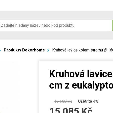
Produkty Dekorhome
Kruhová lavice kolem stromu Ø 16
Kruhová lavic
cm z eukalypt
15 688
Kč
Ušetříte 4%
15 085
Kč