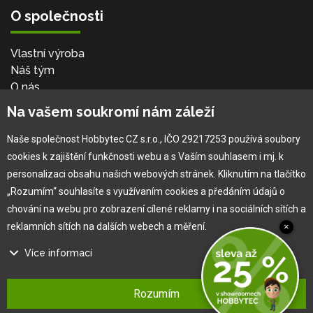
O společnosti
Vlastní výroba
Náš tým
O nás
Na vašem soukromí nám záleží
Pro zákazníka
Naše společnost Hobbytec CZ s.r.o., IČO 29217253 používá soubory
cookies k zajištění funkčnosti webu a s Vaším souhlasem i mj. k
Obchodní podmínky
personalizaci obsahu našich webových stránek. Kliknutím na tlačítko
Věrnostní program
„Rozumím“ souhlasíte s využívaním cookies a předáním údajů o
Jak na reklamaci
chování na webu pro zobrazení cílené reklamy i na sociálních sítích a
Výprodej
reklamních sítích na dalších webech a měření.
×
Kontakt
Více informací
Na našem webu používáme několik druhů kategorií cookies:
Rozumím
Technické cookies