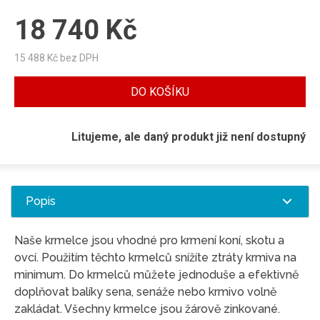
18 740
Kč
15 488
Kč bez DPH
DO KOŠÍKU
Litujeme, ale daný produkt již není dostupný
Popis
Naše krmelce jsou vhodné pro krmení koní, skotu a
ovcí. Použitím těchto krmelců snížíte ztráty krmiva na
minimum. Do krmelců můžete jednoduše a efektivně
doplňovat balíky sena, senáže nebo krmivo volně
zakládat. Všechny krmelce jsou žárově zinkované.