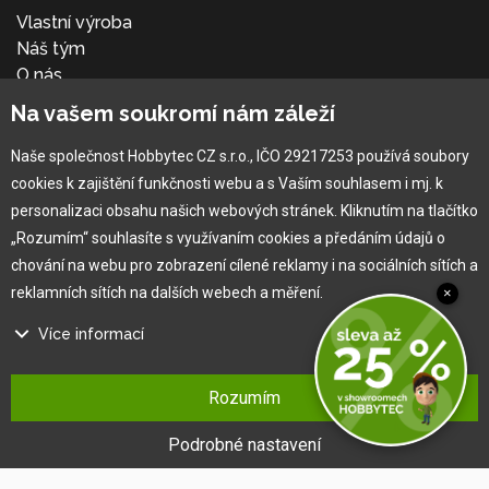
Vlastní výroba
Náš tým
O nás
Na vašem soukromí nám záleží
Pro zákazníka
Naše společnost Hobbytec CZ s.r.o., IČO 29217253 používá soubory
cookies k zajištění funkčnosti webu a s Vaším souhlasem i mj. k
Obchodní podmínky
personalizaci obsahu našich webových stránek. Kliknutím na tlačítko
Věrnostní program
„Rozumím“ souhlasíte s využívaním cookies a předáním údajů o
Jak na reklamaci
chování na webu pro zobrazení cílené reklamy i na sociálních sítích a
Výprodej
reklamních sítích na dalších webech a měření.
×
Kontakt
Více informací
Na našem webu používáme několik druhů kategorií cookies:
Rozumím
Technické cookies
Ty jsou nezbytně nutné pro fungování webu a jeho funkcí, které se
Podrobné nastavení
rozhodnete využívat. Bez nich by náš web nefungoval, např. by nebylo
možné se přihlásit k uživatelskému účtu.