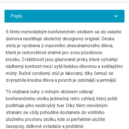
Popis
S tímto mimořádným konferenčním stolkem se do vašeho
domova nastěhuje skutečný designový originál. Deska
stolu je vyrobena z masivního sheeshamového dřeva,
které je celosvětově známé pro svou působivou
kresbu. Zvláštností jsou glazované prvky, které vytvářejí
nádherný kontrast mezi sytě hnědou dřevinou a světlejšími
místy. Ručně vyrobený stůl je lakovaný, díky čemuž se
zvýraznila kresba dřeva a povrch je odolnější a jemnější.
Tři ohýbané nohy s mírným sklonem odávají
konferenčnímu stolku jedinečný retro vzhled, který ještě
podtrhuje jeho neobvyklý tvar. Díky třem otevřeným
stranám se vždy pohodlně dostanete do vnitřního
úložného prostoru stolku, kde si perfektně uložíte
časopisy, dálkové ovladače a podobně.