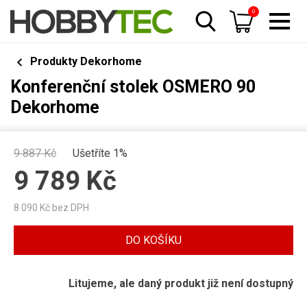
0
Produkty Dekorhome
Konferenční stolek OSMERO 90
Dekorhome
9 887
Kč
Ušetříte 1%
9 789
Kč
8 090
Kč bez DPH
DO KOŠÍKU
Litujeme, ale daný produkt již není dostupný