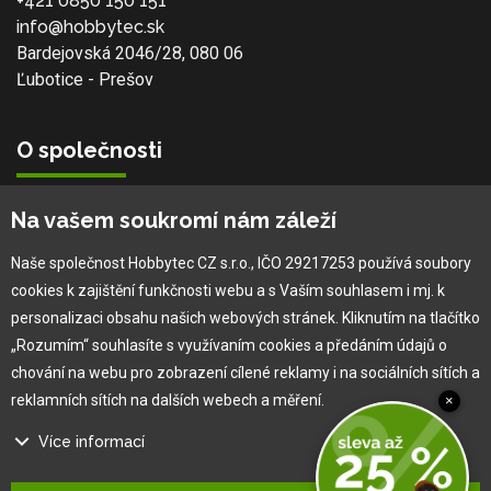
+421 0850 150 151
info@hobbytec.sk
Bardejovská 2046/28, 080 06
Ľubotice - Prešov
O společnosti
Vlastní výroba
Na vašem soukromí nám záleží
Náš tým
O nás
Naše společnost Hobbytec CZ s.r.o., IČO 29217253 používá soubory
cookies k zajištění funkčnosti webu a s Vaším souhlasem i mj. k
personalizaci obsahu našich webových stránek. Kliknutím na tlačítko
Pro zákazníka
„Rozumím“ souhlasíte s využívaním cookies a předáním údajů o
chování na webu pro zobrazení cílené reklamy i na sociálních sítích a
Obchodní podmínky
reklamních sítích na dalších webech a měření.
×
Věrnostní program
Více informací
Jak na reklamaci
Výprodej
Na našem webu používáme několik druhů kategorií cookies: