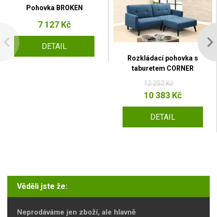
Pohovka BROKEN
7 127 Kč
DETAIL
Rozkládací pohovka s
taburetem CORNER
12 252 Kč
10 383 Kč
DETAIL
Věděli jste že:
Neprodáváme jen zboží, ale hlavně