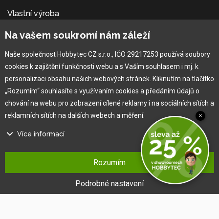
Vlastní výroba
Náš tým
Na vašem soukromí nám záleží
O nás
Naše společnost Hobbytec CZ s.r.o., IČO 29217253 používá soubory
cookies k zajištění funkčnosti webu a s Vaším souhlasem i mj. k
Pro zákazníka
personalizaci obsahu našich webových stránek. Kliknutím na tlačítko
„Rozumím“ souhlasíte s využívaním cookies a předáním údajů o
Obchodní podmínky
chování na webu pro zobrazení cílené reklamy i na sociálních sítích a
Věrnostní program
reklamních sítích na dalších webech a měření.
×
Jak na reklamaci
Výprodej
Více informací
Kontakt
Na našem webu používáme několik druhů kategorií cookies:
Rozumím
Technické cookies
Ty jsou nezbytně nutné pro fungování webu a jeho funkcí, které se
Podrobné nastavení
rozhodnete využívat. Bez nich by náš web nefungoval, např. by nebylo
možné se přihlásit k uživatelskému účtu.