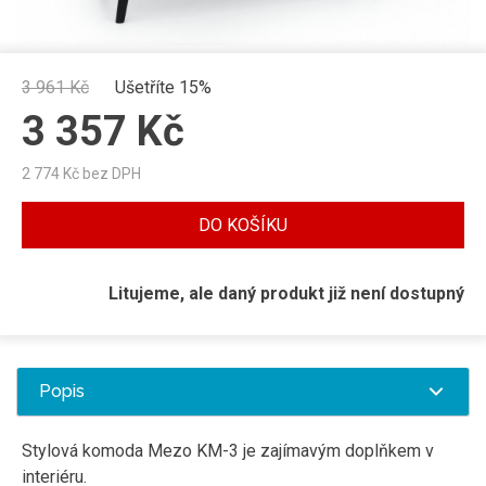
3 961
Kč
Ušetříte 15%
3 357
Kč
2 774
Kč bez DPH
DO KOŠÍKU
Litujeme, ale daný produkt již není dostupný
Popis
Stylová komoda Mezo KM-3 je zajímavým doplňkem v
interiéru.