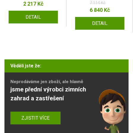
7 114 Kč
2 217 Kč
6 840 Kč
DETAIL
DETAIL
Věděli jste že:
Neprodáváme jen zboží, ale hlavně
jsme přední výrobci zimních
zahrad a zastřešení
ZJISTIT VÍCE