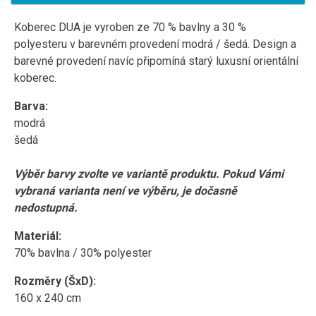
Koberec
DUA
je vyroben
ze 70
% bavlny a 30 %
polyesteru
v barevném provedení
modrá / šedá
.
Design a
barevné provedení navíc připomíná starý luxusní orientální
koberec.
Barva:
modrá
šedá
Výběr barvy zvolte ve variantě produktu. Pokud Vámi
vybraná varianta není ve výběru, je dočasně
nedostupná.
Materiál:
70% bavlna / 30% polyester
Rozměry (ŠxD):
160 x 240 cm