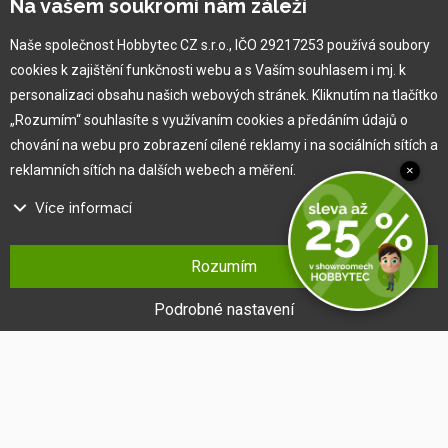
Na vašem soukromí nám záleží
Náš tým
O nás
Naše společnost Hobbytec CZ s.r.o., IČO 29217253 používá soubory
cookies k zajištění funkčnosti webu a s Vaším souhlasem i mj. k
personalizaci obsahu našich webových stránek. Kliknutím na tlačítko
Pro zákazníka
„Rozumím“ souhlasíte s využívaním cookies a předáním údajů o
chování na webu pro zobrazení cílené reklamy i na sociálních sítích a
Obchodní podmínky
reklamních sítích na dalších webech a měření.
×
Věrnostní program
Více informací
Jak na reklamaci
Výprodej
Na našem webu používáme několik druhů kategorií cookies:
Kontakt
Rozumím
Technické cookies
Ty jsou nezbytně nutné pro fungování webu a jeho funkcí, které se
Podrobné nastavení
rozhodnete využívat. Bez nich by náš web nefungoval, např. by nebylo
možné se přihlásit k uživatelskému účtu.
Funkční cookies
Tyto cookies nám umožňují zapamatovat si Vaše základní volby a
vylepšují uživatelský komfort. Jde například o zapamatování si jazyka