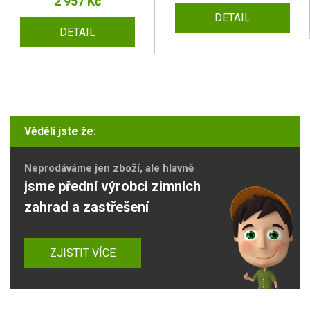
2 957 Kč
DETAIL
DETAIL
Věděli jste že:
Neprodáváme jen zboží, ale hlavně
jsme přední výrobci zimních
zahrad a zastřešení
ZJISTIT VÍCE