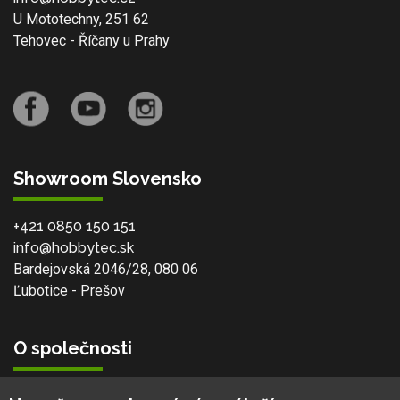
U Mototechny, 251 62
Tehovec - Říčany u Prahy
Showroom Slovensko
+421 0850 150 151
info@hobbytec.sk
Bardejovská 2046/28, 080 06
Ľubotice - Prešov
O společnosti
Vlastní výroba