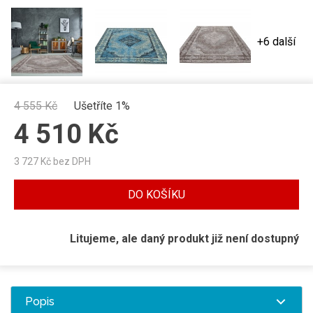
+6 další
4 555
Kč
Ušetříte 1%
4 510
Kč
3 727
Kč bez DPH
DO KOŠÍKU
Litujeme, ale daný produkt již není dostupný
Popis