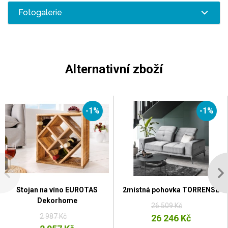
Fotogalerie
Alternativní zboží
-1%
-1%
Stojan na víno EUROTAS
2místná pohovka TORRENSE
Dekorhome
26 509 Kč
2 987 Kč
26 246 Kč