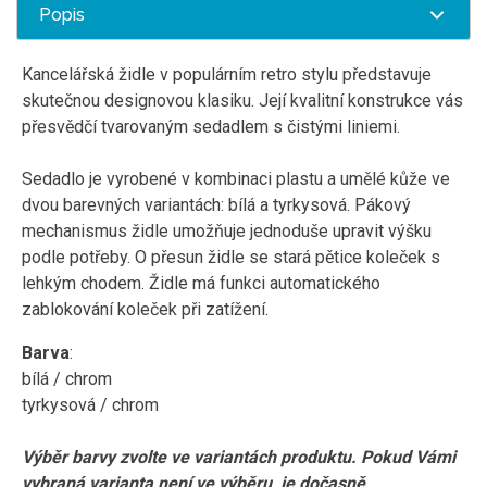
Popis
Kancelářská židle v populárním retro stylu představuje
skutečnou designovou klasiku. Její kvalitní konstrukce vás
přesvědčí tvarovaným sedadlem s čistými liniemi.
Sedadlo je vyrobené v kombinaci plastu a umělé kůže ve
dvou barevných variantách: bílá a tyrkysová. Pákový
mechanismus židle umožňuje jednoduše upravit výšku
podle potřeby.
O přesun židle se stará pětice koleček s
lehkým chodem
. Židle má funkci automatického
zablokování koleček při zatížení.
Barva
:
bílá / chrom
tyrkysová / chrom
Výběr barvy zvolte ve variantách produktu. Pokud Vámi
vybraná varianta není ve výběru, je dočasně