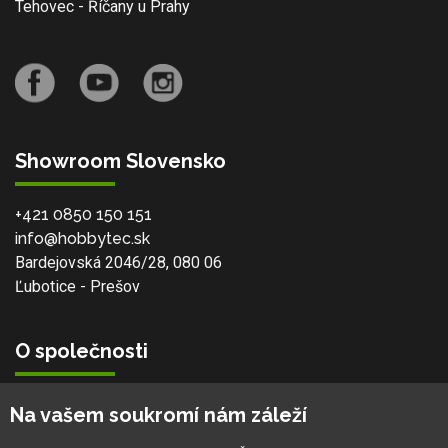
Tehovec - Říčany u Prahy
Showroom Slovensko
+421 0850 150 151
info@hobbytec.sk
Bardejovská 2046/28, 080 06
Ľubotice - Prešov
O společnosti
Vlastní výroba
Na vašem soukromí nám záleží
Náš tým