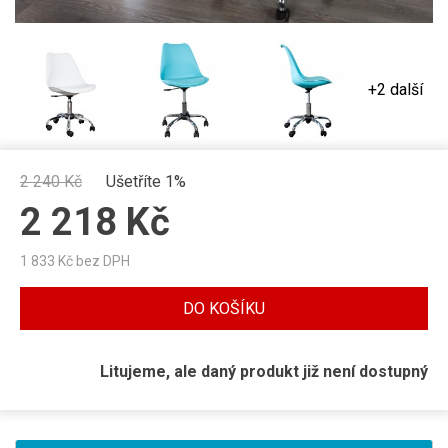
+2 další
2 240
Kč
Ušetříte 1%
2 218
Kč
1 833
Kč bez DPH
DO KOŠÍKU
Litujeme, ale daný produkt již není dostupný