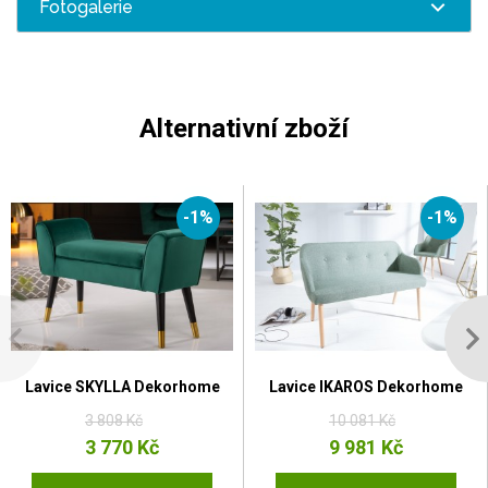
Fotogalerie
Alternativní zboží
-1%
-1%
Lavice SKYLLA Dekorhome
Lavice IKAROS Dekorhome
3 808 Kč
10 081 Kč
3 770 Kč
9 981 Kč