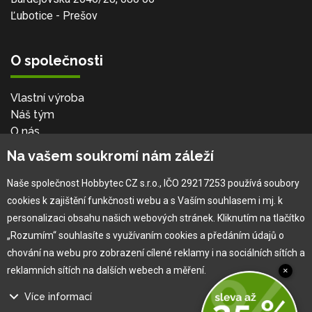
Ľubotice - Prešov
O společnosti
Vlastní výroba
Náš tým
O nás
Na vašem soukromí nám záleží
Pro zákazníka
Naše společnost Hobbytec CZ s.r.o., IČO 29217253 používá soubory
cookies k zajištění funkčnosti webu a s Vaším souhlasem i mj. k
Obchodní podmínky
personalizaci obsahu našich webových stránek. Kliknutím na tlačítko
Věrnostní program
„Rozumím“ souhlasíte s využívaním cookies a předáním údajů o
Jak na reklamaci
chování na webu pro zobrazení cílené reklamy i na sociálních sítích a
Výprodej
reklamních sítích na dalších webech a měření.
×
Kontakt
Více informací