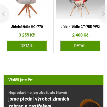
Jídelní židle HC-770
Jídelní židle CT-755 PW2
3 255 Kč
2 408 Kč
DETAIL
DETAIL
Věděli jste že:
Neprodáváme jen zboží, ale hlavně
jsme přední výrobci zimních
zahrad a zastřešení