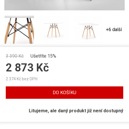
+6 další
3 390
Kč
Ušetříte 15%
2 873
Kč
2 374
Kč bez DPH
DO KOŠÍKU
Litujeme, ale daný produkt již není dostupný