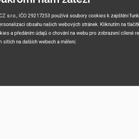
 s.r.o., IČO 29217253 používá soubory cookies k zajištění fun
NEJVĚTŠÍ SHOWROOMY
ersonalizaci obsahu našich webových stránek. Kliknutím na tlačí
Stavíme ukázková centra abyste mohli vidět kvalitu
kies a předáním údajů o chování na webu pro zobrazení cílené re
našich hliníkových staveb naživo.
ch sítích na dalších webech a měření.
olik druhů kategorií cookies:
í, akcí, novinek
ngování webu a jeho funkcí, které se rozhodnete využívat. Bez nich by náš web ne
k uživatelskému účtu.
amatovat si Vaše základní volby a vylepšují uživatelský komfort. Jde například
vale přihlášen.