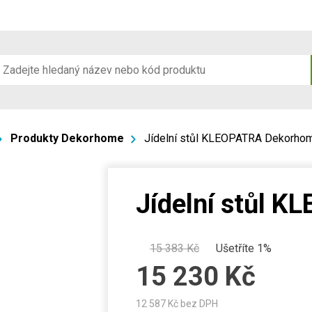
Produkty Dekorhome
Jídelní stůl KLEOPATRA Dekorho
Jídelní stůl 
15 383
Kč
Ušetříte 1%
15 230
Kč
12 587
Kč bez DPH