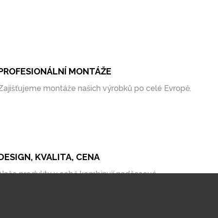
PROFESIONÁLNÍ MONTÁŽE
Zajišťujeme montáže našich výrobků po celé Evropě.
DESIGN, KVALITA, CENA
Naše produkty v sobě kombinují nadčasové
zpracování, kvalitní materiály a bezkonkurenční cenu
na trhu.