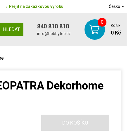
→
Přejít na zakázkovou výrobu
Česko
0
840 810 810
Košík
HLEDAT
0 Kč
info@hobbytec.cz
me
KLEOPATRA Dekorhome
DO KOŠÍKU