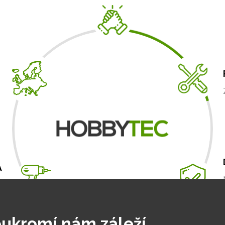
A
m
.
ukromí nám záleží