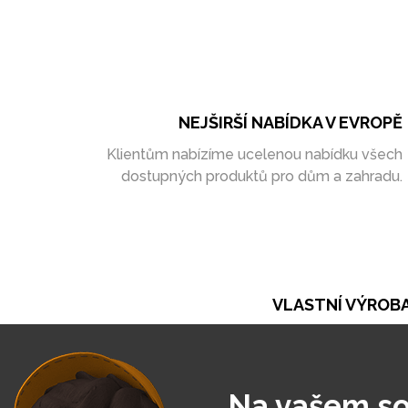
NEJŠIRŠÍ NABÍDKA V EVROPĚ
Klientům nabízíme ucelenou nabídku všech
dostupných produktů pro dům a zahradu.
VLASTNÍ VÝROB
Při naší práci se opíráme o vlastní výrobu. Ta ná
umožňuje vytvořit zakázky zcela na míru
Na vašem so