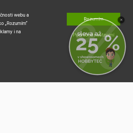
kčnosti webu a
Rozumím
×
tko „Rozumím“
klamy i na
Podrobné nastavení
fungoval, např.
Přihlásit se
 o zapamatování