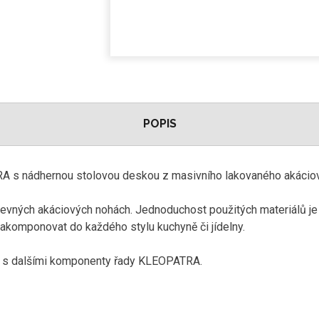
POPIS
RA s nádhernou stolovou deskou z masivního lakovaného akácio
pevných akáciových nohách.
Jednoduchost použitých materiálů je 
komponovat do každého stylu kuchyně či jídelny.
at s dalšími komponenty řady KLEOPATRA.