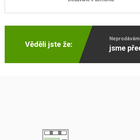
Neprodáváme 
Věděli jste že:
jsme pře