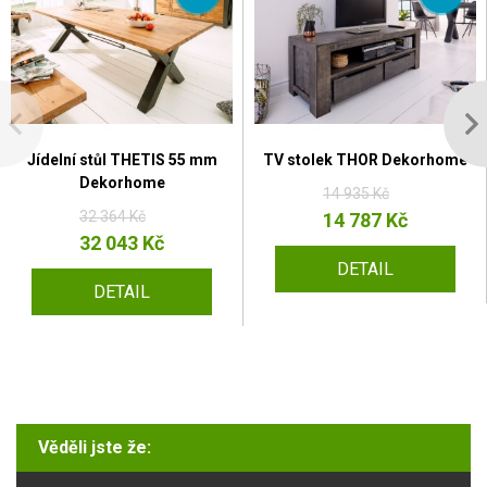
Jídelní stůl THETIS 55 mm
TV stolek THOR Dekorhome
Dekorhome
14 935 Kč
32 364 Kč
14 787 Kč
32 043 Kč
DETAIL
DETAIL
Věděli jste že: