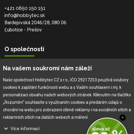
+421 0850 150 151
info@hobbytec.sk
Bardejovská 2046/28, 080 06
Ľubotice - Prešov
O společnosti
Vlastní výroba
Na vašem soukromí nám záleží
Náš tým
O nás
Naše společnost Hobbytec CZ s.r.o., IČO 29217253 používá soubory
cookies k zajištění funkčnosti webu a s Vaším souhlasem i mj. k
personalizaci obsahu našich webových stránek. Kliknutím na tlačítko
Pro zákazníka
„Rozumím“ souhlasíte s využívaním cookies a předáním údajů o
chování na webu pro zobrazení cílené reklamy i na sociálních sítích a
Obchodní podmínky
reklamních sítích na dalších webech a měření.
×
Věrnostní program
Více informací
Jak na reklamaci