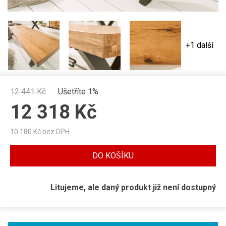
+1 další
12 441
Kč
Ušetříte 1%
12 318
Kč
10 180
Kč bez DPH
DO KOŠÍKU
Litujeme, ale daný produkt již není dostupný