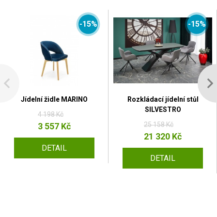
-15%
-15%
Jídelní židle MARINO
Rozkládací jídelní stůl
SILVESTRO
4 198 Kč
25 158 Kč
3 557 Kč
21 320 Kč
DETAIL
DETAIL