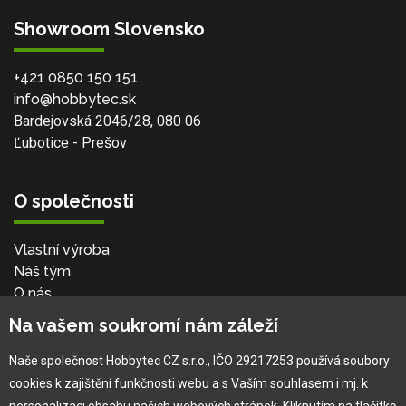
Showroom Slovensko
+421 0850 150 151
info@hobbytec.sk
Bardejovská 2046/28, 080 06
Ľubotice - Prešov
O společnosti
Vlastní výroba
Náš tým
O nás
Na vašem soukromí nám záleží
Pro zákazníka
Naše společnost Hobbytec CZ s.r.o., IČO 29217253 používá soubory
cookies k zajištění funkčnosti webu a s Vaším souhlasem i mj. k
Obchodní podmínky
personalizaci obsahu našich webových stránek. Kliknutím na tlačítko