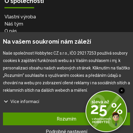
O společnosti
Vlastní výroba
Náš tým
O nás
Na vašem soukromí nám záleží
Pro zákazníka
Naše společnost Hobbytec CZ s.r.o., IČO 29217253 používá soubory
cookies k zajištění funkčnosti webu a s Vaším souhlasem i mj. k
Obchodní podmínky
personalizaci obsahu našich webových stránek. Kliknutím na tlačítko
Věrnostní program
„Rozumím“ souhlasíte s využívaním cookies a předáním údajů o
Jak na reklamaci
chování na webu pro zobrazení cílené reklamy i na sociálních sítích a
Výprodej
reklamních sítích na dalších webech a měření.
×
Kontakt
Více informací
Na našem webu používáme několik druhů kategorií cookies:
Rozumím
Technické cookies
Ty jsou nezbytně nutné pro fungování webu a jeho funkcí, které se
Podrobné nastavení