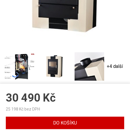
+4 další
30 490
Kč
25 198
Kč bez DPH
DO KOŠÍKU