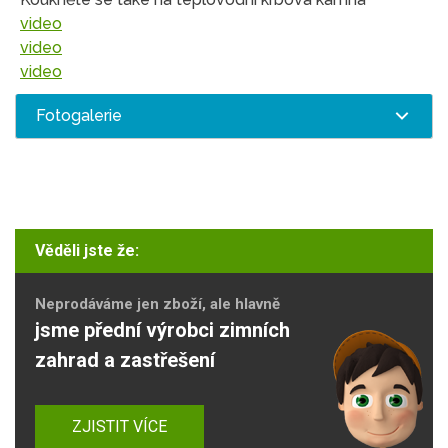
video
video
video
Fotogalerie
Věděli jste že:
Neprodáváme jen zboží, ale hlavně
jsme přední výrobci zimních
zahrad a zastřešení
ZJISTIT VÍCE