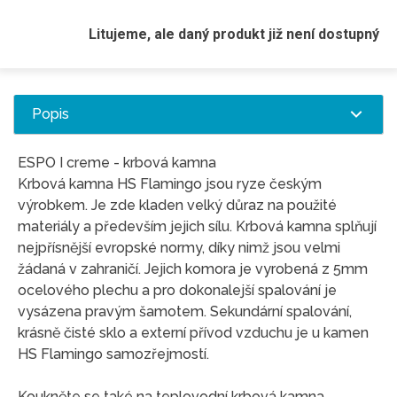
Litujeme, ale daný produkt již není dostupný
Popis
ESPO I creme - krbová kamna
Krbová kamna HS Flamingo jsou ryze českým
výrobkem. Je zde kladen velký důraz na použité
materiály a především jejich sílu. Krbová kamna splňují
nejpřísnější evropské normy, díky nimž jsou velmi
žádaná v zahraničí. Jejich komora je vyrobená z 5mm
ocelového plechu a pro dokonalejší spalování je
vysázena pravým šamotem. Sekundární spalování,
krásně čisté sklo a externí přívod vzduchu je u kamen
HS Flamingo samozřejmostí.
Koukněte se také na teplovodní krbová kamna