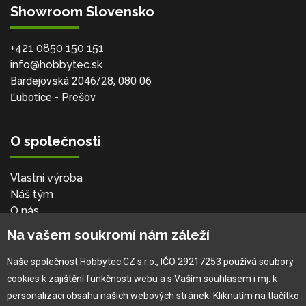
Showroom Slovensko
+421 0850 150 151
info@hobbytec.sk
Bardejovská 2046/28, 080 06
Ľubotice - Prešov
O společnosti
Vlastní výroba
Náš tým
O nás
Na vašem soukromí nám záleží
Pro zákazníka
Naše společnost Hobbytec CZ s.r.o., IČO 29217253 používá soubory
cookies k zajištění funkčnosti webu a s Vaším souhlasem i mj. k
Obchodní podmínky
personalizaci obsahu našich webových stránek. Kliknutím na tlačítko