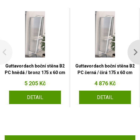
Guttavordach boční stěna B2
Guttavordach boční stěna B2
PC hnědá / bronz 175 x 60 cm
PC černá / čirá 175 x 60 cm
5 205 Kč
4 876 Kč
DETAIL
DETAIL