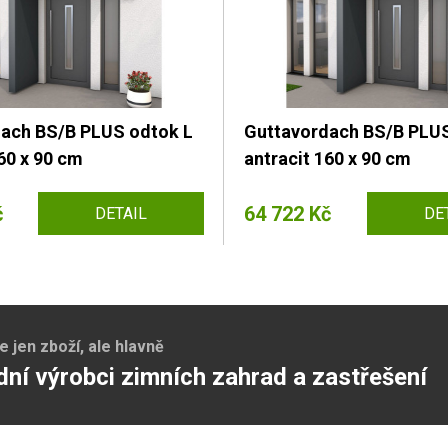
ach BS/B PLUS odtok L
Guttavordach BS/B PLUS
60 x 90 cm
antracit 160 x 90 cm
č
64 722 Kč
DETAIL
DE
jen zboží, ale hlavně
dní výrobci zimních zahrad a zastřešení