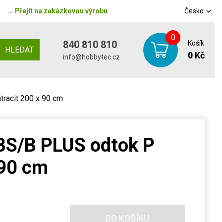
→
Přejít na zakázkovou výrobu
Česko
0
840 810 810
Košík
HLEDAT
0 Kč
info@hobbytec.cz
tracit 200 x 90 cm
BS/B PLUS odtok P
 90 cm
DO KOŠÍKU