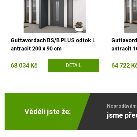
Guttavordach BS/B PLUS odtok L
Guttavord
antracit 200 x 90 cm
antracit 1
68 034 Kč
64 722 K
DETAIL
Neprodáváme 
Věděli jste že:
jsme pře