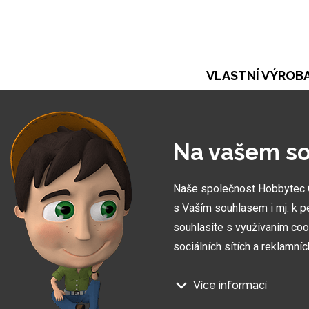
VLASTNÍ VÝROB
Při naší práci se opíráme o vlastní výrobu. Ta ná
umožňuje vytvořit zakázky zcela na míru
Na vašem so
Naše společnost Hobbytec CZ
s Vaším souhlasem i mj. k p
souhlasíte s využívaním coo
sociálních sítích a reklamní
Více informací