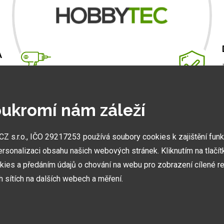
A
m
.
ukromí nám záleží
 s.r.o., IČO 29217253 používá soubory cookies k zajištění fun
NEJVĚTŠÍ SHOWROOMY
ersonalizaci obsahu našich webových stránek. Kliknutím na tlačí
Stavíme ukázková centra abyste mohli vidět kvalitu
kies a předáním údajů o chování na webu pro zobrazení cílené re
našich hliníkových staveb naživo.
ch sítích na dalších webech a měření.