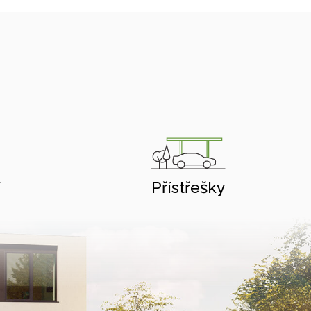
í
Přístřešky