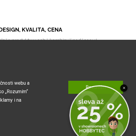
DESIGN, KVALITA, CENA
Naše produkty v sobě kombinují nadčasové
zpracování, kvalitní materiály a bezkonkurenční cenu
na trhu.
kčnosti webu a
Rozumím
×
tko „Rozumím“
klamy i na
Podrobné nastavení