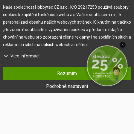
Pro zákazníka
Naše společnost Hobbytec CZ s.r.o., IČO 29217253 používá soubory
cookies k zajištění funkčnosti webu a s Vaším souhlasem i mj. k
Obchodní podmínky
personalizaci obsahu našich webových stránek. Kliknutím na tlačítko
Věrnostní program
„Rozumím“ souhlasíte s využívaním cookies a předáním údajů o
Jak na reklamaci
chování na webu pro zobrazení cílené reklamy i na sociálních sítích a
Výprodej
reklamních sítích na dalších webech a měření.
×
Kontakt
Více informací
Na našem webu používáme několik druhů kategorií cookies:
Rozumím
Technické cookies
Ty jsou nezbytně nutné pro fungování webu a jeho funkcí, které se
Podrobné nastavení
rozhodnete využívat. Bez nich by náš web nefungoval, např. by nebylo
možné se přihlásit k uživatelskému účtu.
Funkční cookies
Tyto cookies nám umožňují zapamatovat si Vaše základní volby a
®
Copyright © 2010 -
2026
HOBBYTEC
,
info@hobbytec.cz
,
vylepšují uživatelský komfort. Jde například o zapamatování si jazyka
Mapa stránek
,
Změnit nastavení cookies
či umožnění zůstat trvale přihlášen.