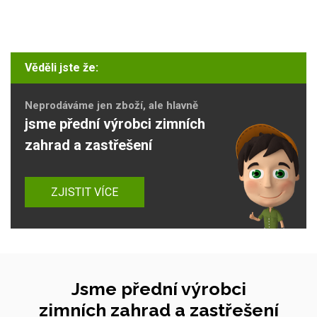
Věděli jste že:
Neprodáváme jen zboží, ale hlavně
jsme přední výrobci zimních
zahrad a zastřešení
ZJISTIT VÍCE
Jsme přední výrobci
zimních zahrad a zastřešení