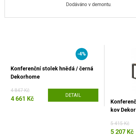
Dodáváno v demontu.
-4%
Konferenční stolek hnědá / černá
Dekorhome
4 847 Kč
DETAIL
4 661 Kč
Konferenčn
kov Deko
5 415 Kč
5 207 Kč