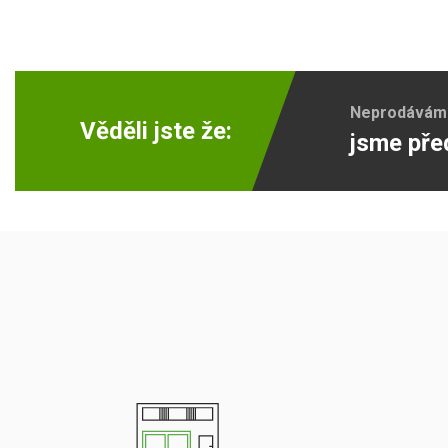
Neprodáváme 
Věděli jste že:
jsme pře