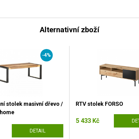
Alternativní zboží
-4%
í stolek masivní dřevo /
RTV stolek FORSO
rhome
5 433 Kč
DE
DETAIL