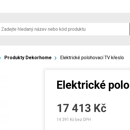
Produkty Dekorhome
Elektrické polohovací TV křeslo
Elektrické pol
17 413
Kč
14 391
Kč bez DPH