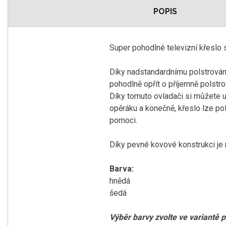
POPIS
Super pohodlné televizní křeslo 
Díky nadstandardnímu polstrování 
pohodlně opřít o příjemně polstro
Díky tomuto ovladači si můžete u
opěráku a konečně, křeslo lze p
pomoci.
Díky pevné kovové konstrukci je n
Barva:
hnědá
šedá
Výběr barvy zvolte ve variantě 