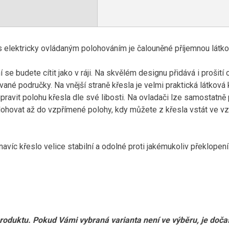
s elektricky ovládaným polohováním je čalouněné příjemnou látkou
se budete cítit jako v ráji. Na skvělém designu přidává i prošití
vané područky. Na vnější straně křesla je velmi praktická látková
pravit polohu křesla dle své libosti. Na ovladači lze samostatn
olohovat až do vzpřímené polohy, kdy můžete z křesla vstát ve 
avíc křeslo velice stabilní a odolné proti jakémukoliv překlopení
produktu. Pokud Vámi vybraná varianta není ve výběru, je doč