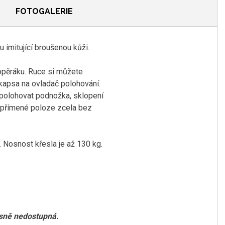
FOTOGALERIE
 imitující broušenou kůži.
 opěráku. Ruce si můžete
 kapsa na ovladač polohování.
ě polohovat podnožka, sklopení
vzpřímené poloze zcela bez
. Nosnost křesla je až 130 kg.
asně nedostupná.