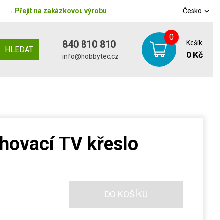
→
Přejít na zakázkovou výrobu
Česko
0
840 810 810
Košík
HLEDAT
0 Kč
info@hobbytec.cz
ohovací TV křeslo
DO KOŠÍKU