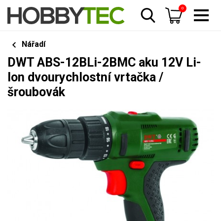
0
Nářadí
DWT ABS-12BLi-2BMC aku 12V Li-
Ion dvourychlostní vrtačka /
šroubovák