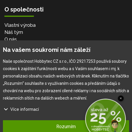
O společnosti
Vlastní výroba
Náš tým
O nás
Na vašem soukromí nám záleží
Pro zákazníka
Naše společnost Hobbytec CZ s.r.o., IČO 29217253 používá soubory
cookies k zajištění funkčnosti webu a s Vaším souhlasem i mj. k
Obchodní podmínky
personalizaci obsahu našich webových stránek. Kliknutím na tlačítko
Věrnostní program
„Rozumím“ souhlasíte s využívaním cookies a předáním údajů o
Jak na reklamaci
chování na webu pro zobrazení cílené reklamy i na sociálních sítích a
Výprodej
reklamních sítích na dalších webech a měření.
×
Kontakt
Více informací
Na našem webu používáme několik druhů kategorií cookies:
Rozumím
Technické cookies