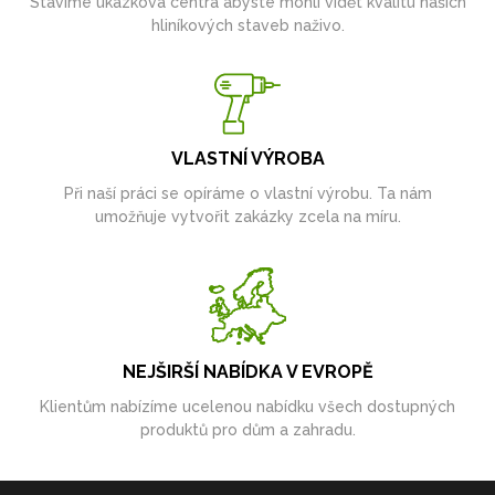
Stavíme ukázková centra abyste mohli vidět kvalitu našich
hliníkových staveb naživo.
VLASTNÍ VÝROBA
Při naší práci se opíráme o vlastní výrobu. Ta nám
umožňuje vytvořit zakázky zcela na míru.
NEJŠIRŠÍ NABÍDKA V EVROPĚ
Klientům nabízíme ucelenou nabídku všech dostupných
produktů pro dům a zahradu.