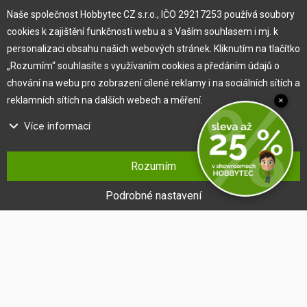
O nás
Naše společnost Hobbytec CZ s.r.o., IČO 29217253 používá soubory
cookies k zajištění funkčnosti webu a s Vaším souhlasem i mj. k
personalizaci obsahu našich webových stránek. Kliknutím na tlačítko
Pro zákazníka
„Rozumím“ souhlasíte s využívaním cookies a předáním údajů o
chování na webu pro zobrazení cílené reklamy i na sociálních sítích a
Obchodní podmínky
reklamních sítích na dalších webech a měření.
×
Věrnostní program
Více informací
Jak na reklamaci
Výprodej
Na našem webu používáme několik druhů kategorií cookies:
Kontakt
Rozumím
Technické cookies
Ty jsou nezbytně nutné pro fungování webu a jeho funkcí, které se
Podrobné nastavení
rozhodnete využívat. Bez nich by náš web nefungoval, např. by nebylo
možné se přihlásit k uživatelskému účtu.
Funkční cookies
Tyto cookies nám umožňují zapamatovat si Vaše základní volby a
vylepšují uživatelský komfort. Jde například o zapamatování si jazyka
či umožnění zůstat trvale přihlášen.