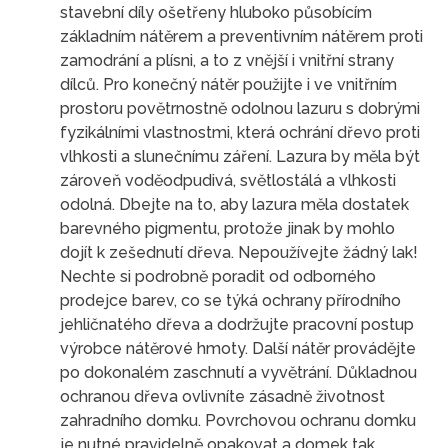
stavební díly ošetřeny hluboko působícím
základním nátěrem a preventivním nátěrem proti
zamodrání a plísni, a to z vnější i vnitřní strany
dílců. Pro konečný nátěr použijte i ve vnitřním
prostoru povětrnostně odolnou lazuru s dobrými
fyzikálními vlastnostmi, která ochrání dřevo proti
vlhkosti a slunečnímu záření. Lazura by měla být
zároveň voděodpudivá, světlostálá a vlhkosti
odolná. Dbejte na to, aby lazura měla dostatek
barevného pigmentu, protože jinak by mohlo
dojít k zešednutí dřeva. Nepoužívejte žádný lak!
Nechte si podrobně poradit od odborného
prodejce barev, co se týká ochrany přírodního
jehličnatého dřeva a dodržujte pracovní postup
výrobce nátěrové hmoty. Další nátěr provádějte
po dokonalém zaschnutí a vyvětrání. Důkladnou
ochranou dřeva ovlivníte zásadně životnost
zahradního domku. Povrchovou ochranu domku
je nutné pravidelně opakovat a domek tak