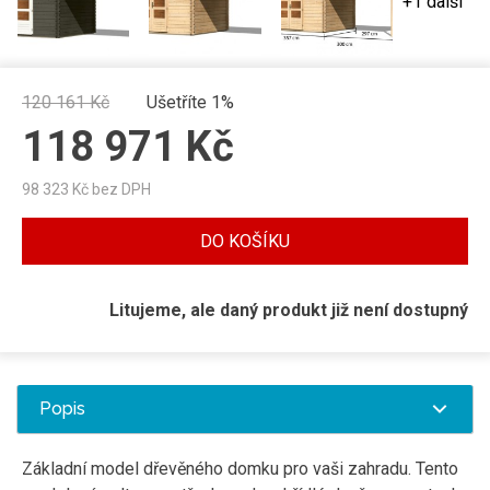
+1 další
120 161
Kč
Ušetříte 1%
118 971
Kč
98 323
Kč bez DPH
DO KOŠÍKU
Litujeme, ale daný produkt již není dostupný
Popis
Základní model dřevěného domku pro vaši zahradu. Tento