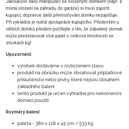
Jakoukoliv další manipulaci se složeným domkem (např. z
místa složení na zahradu, do garáže) si musí zajistit
kupující, dopravce další přemisťování domku nezajišťuje.
Při vykládce je nutná spolupráce kupujícího. Především u
větších domků předem počítejte s tím, že zabalený domek
může představovat více palet o celkové hmotnosti ve
stovkách kg!
Upozornění:
výrobek dodáváme v rozloženém stavu
produkt na obrázku může obsahovat příplatkové
příslušenství nebo prvky, které nejsou obsahem
základního balení
tento produkt je určen výhradně pro nekomerční
domácí použití
Rozměry balení:
paleta - 380 x 118 x 45 cm / 533 kg