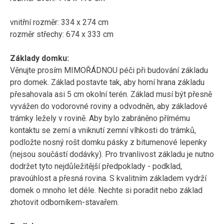
vnitřní rozměr: 334 x 274 cm
rozměr střechy: 674 x 333 cm
Základy domku:
Věnujte prosím MIMOŘÁDNOU péči při budování základu
pro domek. Základ postavte tak, aby horní hrana základu
přesahovala asi 5 cm okolní terén. Základ musí být přesně
vyvážen do vodorovné roviny a odvodněn, aby základové
trámky ležely v rovině. Aby bylo zabráněno přímému
kontaktu se zemí a vniknutí zemní vlhkosti do trámků,
podložte nosný rošt domku pásky z bitumenové lepenky
(nejsou součástí dodávky). Pro trvanlivost základu je nutno
dodržet tyto nejdůležitější předpoklady - podklad,
pravoúhlost a přesná rovina. S kvalitním základem vydrží
domek o mnoho let déle. Nechte si poradit nebo základ
zhotovit odborníkem-stavařem.