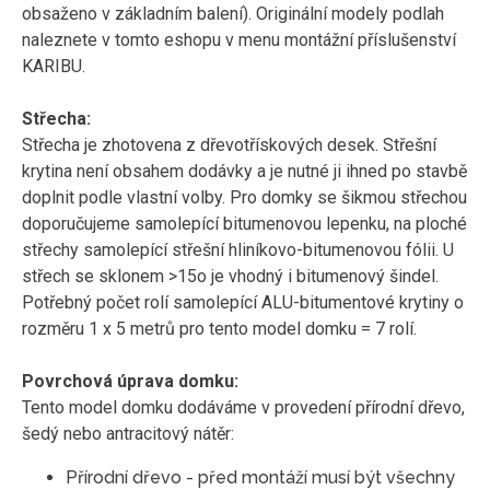
obsaženo v základním balení). Originální modely podlah
naleznete v tomto eshopu v menu montážní příslušenství
KARIBU.
Střecha:
Střecha je zhotovena z dřevotřískových desek. Střešní
krytina není obsahem dodávky a je nutné ji ihned po stavbě
doplnit podle vlastní volby. Pro domky se šikmou střechou
doporučujeme samolepící bitumenovou lepenku, na ploché
střechy samolepící střešní hliníkovo-bitumenovou fólii. U
střech se sklonem >15o je vhodný i bitumenový šindel.
Potřebný počet rolí samolepící ALU-bitumentové krytiny o
rozměru 1 x 5 metrů pro tento model domku = 7 rolí.
Povrchová úprava domku:
Tento model domku dodáváme v provedení přírodní dřevo,
šedý nebo antracitový nátěr:
Přírodní dřevo - před montáží musí být všechny