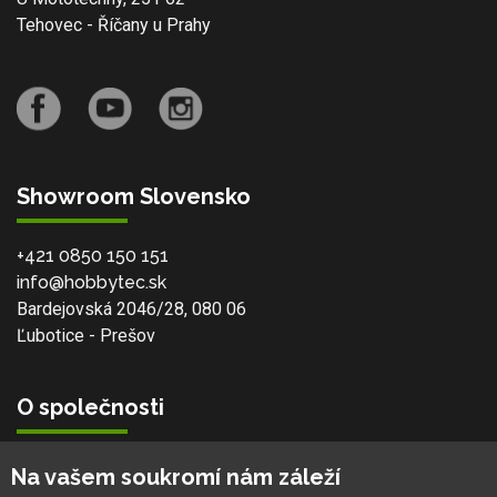
Tehovec - Říčany u Prahy
Showroom Slovensko
+421 0850 150 151
info@hobbytec.sk
Bardejovská 2046/28, 080 06
Ľubotice - Prešov
O společnosti
Vlastní výroba
Na vašem soukromí nám záleží
Náš tým