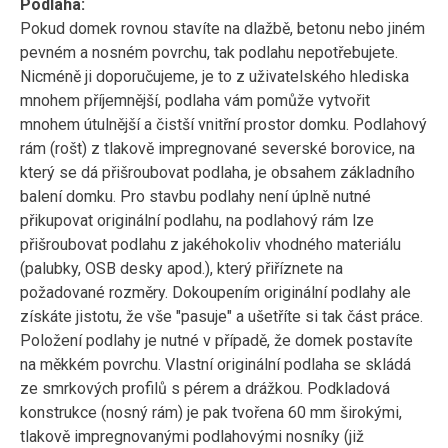
Podlaha:
Pokud domek rovnou stavíte na dlažbě, betonu nebo jiném
pevném a nosném povrchu, tak podlahu nepotřebujete.
Nicméně ji doporučujeme, je to z uživatelského hlediska
mnohem příjemnější, podlaha vám pomůže vytvořit
mnohem útulnější a čistší vnitřní prostor domku. Podlahový
rám (rošt) z tlakově impregnované severské borovice, na
který se dá přišroubovat podlaha, je obsahem základního
balení domku. Pro stavbu podlahy není úplně nutné
přikupovat originální podlahu, na podlahový rám lze
přišroubovat podlahu z jakéhokoliv vhodného materiálu
(palubky, OSB desky apod.), který přiříznete na
požadované rozměry. Dokoupením originální podlahy ale
získáte jistotu, že vše "pasuje" a ušetříte si tak část práce.
Položení podlahy je nutné v případě, že domek postavíte
na měkkém povrchu. Vlastní originální podlaha se skládá
ze smrkových profilů s pérem a drážkou. Podkladová
konstrukce (nosný rám) je pak tvořena 60 mm širokými,
tlakově impregnovanými podlahovými nosníky (již