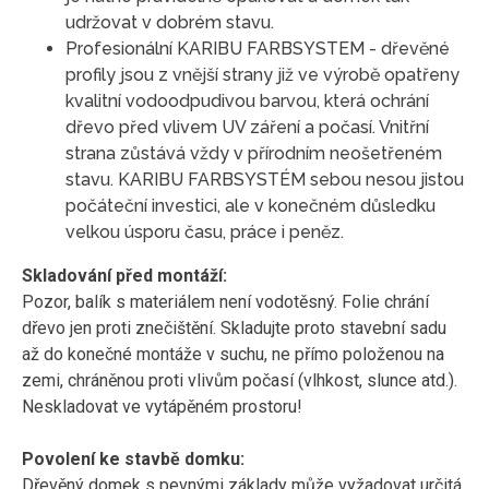
udržovat v dobrém stavu.
Profesionální KARIBU FARBSYSTEM - dřevěné
profily jsou z vnější strany již ve výrobě opatřeny
kvalitní vodoodpudivou barvou, která ochrání
dřevo před vlivem UV záření a počasí. Vnitřní
strana zůstává vždy v přírodním neošetřeném
stavu. KARIBU FARBSYSTÉM sebou nesou jistou
počáteční investici, ale v konečném důsledku
velkou úsporu času, práce i peněz.
Skladování před montáží:
Pozor, balík s materiálem není vodotěsný. Folie chrání
dřevo jen proti znečištění. Skladujte proto stavební sadu
až do konečné montáže v suchu, ne přímo položenou na
zemi, chráněnou proti vlivům počasí (vlhkost, slunce atd.).
Neskladovat ve vytápěném prostoru!
Povolení ke stavbě domku:
Dřevěný domek s pevnými základy může vyžadovat určitá