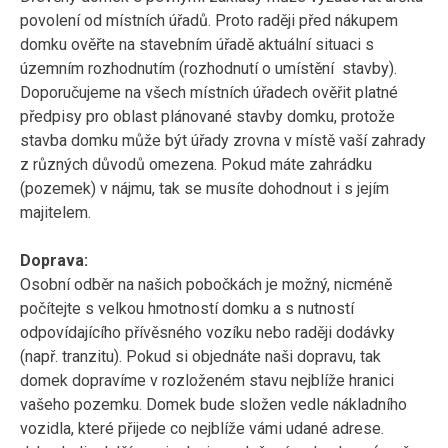
povolení od místních úřadů. Proto raději před nákupem
domku ověřte na stavebním úřadě aktuální situaci s
územním rozhodnutím (rozhodnutí o umístění stavby).
Doporučujeme na všech místních úřadech ověřit platné
předpisy pro oblast plánované stavby domku, protože
stavba domku může být úřady zrovna v místě vaší zahrady
z různých důvodů omezena. Pokud máte zahrádku
(pozemek) v nájmu, tak se musíte dohodnout i s jejím
majitelem.
Doprava:
Osobní odběr na našich pobočkách je možný, nicméně
počítejte s velkou hmotností domku a s nutností
odpovídajícího přívěsného vozíku nebo raději dodávky
(např. tranzitu). Pokud si objednáte naši dopravu, tak
domek dopravíme v rozloženém stavu nejblíže hranici
vašeho pozemku. Domek bude složen vedle nákladního
vozidla, které přijede co nejblíže vámi udané adrese.