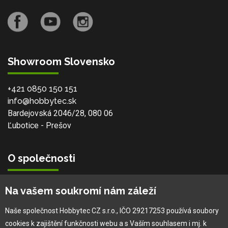
Showroom Slovensko
+421 0850 150 151
info@hobbytec.sk
Bardejovská 2046/28, 080 06
Ľubotice - Prešov
O společnosti
Vlastní výroba
Na vašem soukromí nám záleží
Náš tým
O nás
Naše společnost Hobbytec CZ s.r.o., IČO 29217253 používá soubory
cookies k zajištění funkčnosti webu a s Vaším souhlasem i mj. k