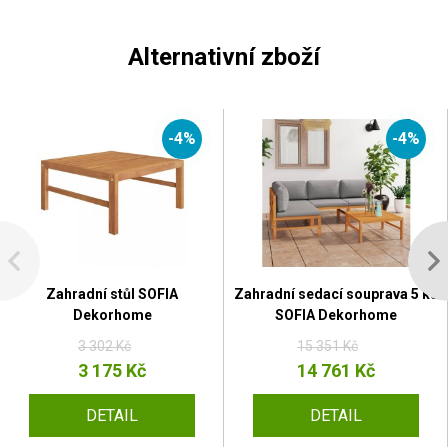
Alternativní zboží
-4%
-4%
Zahradní stůl SOFIA
Zahradní sedací souprava 5 ks
Dekorhome
SOFIA Dekorhome
3 302 Kč
15 351 Kč
3 175 Kč
14 761 Kč
DETAIL
DETAIL