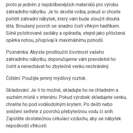
proto je jedním z nejoblíbenějších materiálů pro výrobu
zahradního nábytku. Je to skvělá volba, pokud si chcete
pořídit zahradní nábytek, který vám bude sloužit dlouhá
léta. Broušený povrch se snadno čistí vlhkým hadříkem.
Silně polstrované sedáky a opěradla, stejně jako přiložená
opěrka nohou, přispívají k maximálnímu pohodlí.
Poznámka: Abyste prodloužili životnost vašeho
zahradního nábytku, doporučujeme vám pravidelně ho
čistit a nenechávat ho zbytečně venku nechráněný.
Čištění: Použijte jemný mýdlový roztok.
Skladování: Je-li to možné, skladujte ho na chladném a
suchém místě v interiéru. Pokud výrobek skladujete venku,
chraňte ho pod voděodolným krytem. Po dešti nebo
sněžení setřete z povrchů přebytečnou vodu či sníh.
Zajistěte dostatečnou cirkulaci vzduchu, aby se nábytek
nepoškodil vlhkostí.