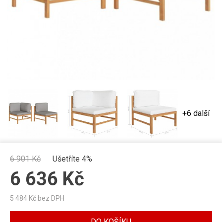
+6 další
6 901
Kč
Ušetříte 4%
6 636
Kč
5 484
Kč bez DPH
DO KOŠÍKU