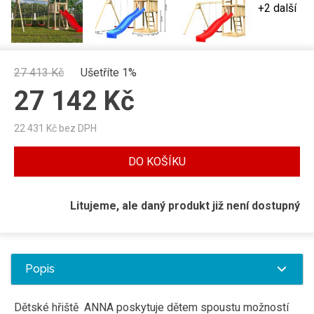
+2 další
27 413
Kč
Ušetříte 1%
27 142
Kč
22 431
Kč bez DPH
DO KOŠÍKU
Litujeme, ale daný produkt již není dostupný
Popis
Dětské hřiště ANNA poskytuje dětem spoustu možností