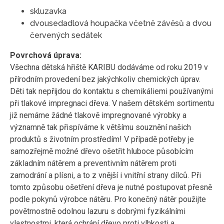
skluzavka
dvousedadlová houpačka včetně závěsů a dvou
červených sedátek
Povrchová úprava:
Všechna dětská hřiště KARIBU dodáváme od roku 2019 v
přírodním provedení bez jakýchkoliv chemických úprav.
Děti tak nepřijdou do kontaktu s chemikáliemi používanými
při tlakové impregnaci dřeva. V našem dětském sortimentu
již nemáme žádné tlakově impregnované výrobky a
významně tak přispíváme k většímu souznění našich
produktů s životním prostředím! V případě potřeby je
samozřejmě možné dřevo ošetřit hluboce působícím
základním nátěrem a preventivním nátěrem proti
zamodrání a plísni, a to z vnější i vnitřní strany dílců. Při
tomto způsobu ošetření dřeva je nutné postupovat přesně
podle pokynů výrobce nátěru. Pro konečný nátěr použijte
povětrnostně odolnou lazuru s dobrými fyzikálními
vlastnostmi, která ochrání dřevo proti vlhkosti a