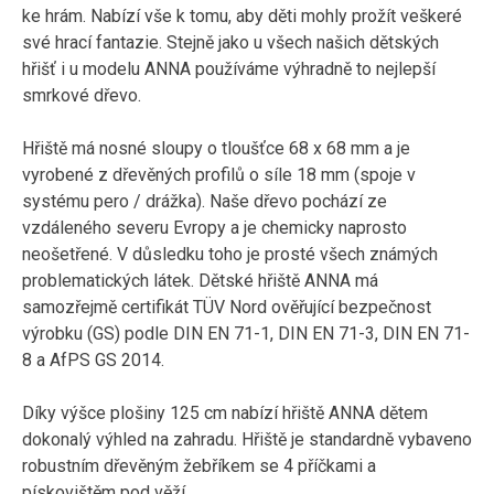
ke hrám. Nabízí vše k tomu, aby děti mohly prožít veškeré
své hrací fantazie. Stejně jako u všech našich dětských
hřišť i u modelu ANNA používáme výhradně to nejlepší
smrkové dřevo.
Hřiště má nosné sloupy o tloušťce 68 x 68 mm a je
vyrobené z dřevěných profilů o síle 18 mm (spoje v
systému pero / drážka). Naše dřevo pochází ze
vzdáleného severu Evropy a je chemicky naprosto
neošetřené. V důsledku toho je prosté všech známých
problematických látek. Dětské hřiště ANNA má
samozřejmě certifikát TÜV Nord ověřující bezpečnost
výrobku (GS) podle DIN EN 71-1, DIN EN 71-3, DIN EN 71-
8 a AfPS GS 2014.
Díky výšce plošiny 125 cm nabízí hřiště ANNA dětem
dokonalý výhled na zahradu. Hřiště je standardně vybaveno
robustním dřevěným žebříkem se 4 příčkami a
pískovištěm pod věží.