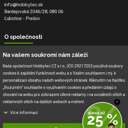
info@hobbytec.sk
Bardejovská 2046/28, 080 06
Ľubotice - Prešov
O společnosti
Vlastní výroba
Na vašem soukromí nám záleží
Náš tým
O nás
Naše společnost Hobbytec CZ s.r.o., IČO 29217253 používá soubory
cookies k zajištění funkčnosti webu a s Vaším souhlasem i mj. k
personalizaci obsahu našich webových stránek. Kliknutím na tlačítko
Pro zákazníka
„Rozumím“ souhlasíte s využívaním cookies a předáním údajů o
chování na webu pro zobrazení cílené reklamy i na sociálních sítích a
Obchodní podmínky
reklamních sítích na dalších webech a měření.
×
Věrnostní program
Více informací
Jak na reklamaci
Výprodej
Na našem webu používáme několik druhů kategorií cookies:
Kontakt