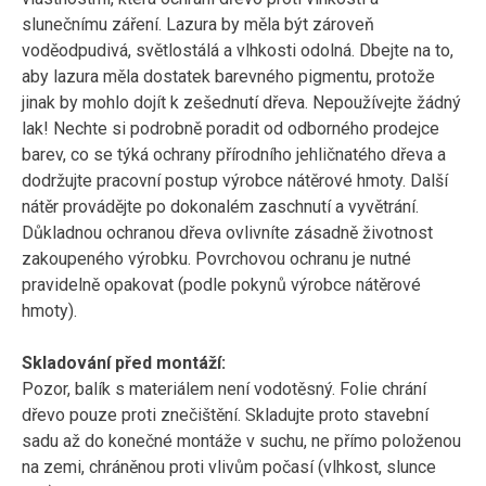
slunečnímu záření. Lazura by měla být zároveň
voděodpudivá, světlostálá a vlhkosti odolná. Dbejte na to,
aby lazura měla dostatek barevného pigmentu, protože
jinak by mohlo dojít k zešednutí dřeva. Nepoužívejte žádný
lak! Nechte si podrobně poradit od odborného prodejce
barev, co se týká ochrany přírodního jehličnatého dřeva a
dodržujte pracovní postup výrobce nátěrové hmoty. Další
nátěr provádějte po dokonalém zaschnutí a vyvětrání.
Důkladnou ochranou dřeva ovlivníte zásadně životnost
zakoupeného výrobku. Povrchovou ochranu je nutné
pravidelně opakovat (podle pokynů výrobce nátěrové
hmoty).
Skladování před montáží:
Pozor, balík s materiálem není vodotěsný. Folie chrání
dřevo pouze proti znečištění. Skladujte proto stavební
sadu až do konečné montáže v suchu, ne přímo položenou
na zemi, chráněnou proti vlivům počasí (vlhkost, slunce