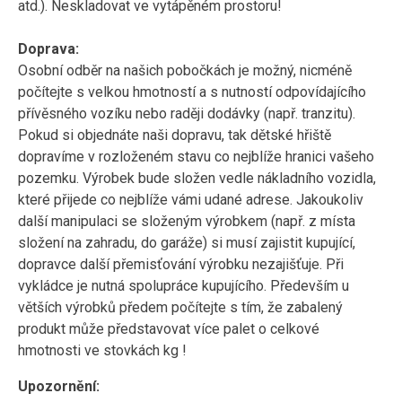
atd.). Neskladovat ve vytápěném prostoru!
Doprava:
Osobní odběr na našich pobočkách je možný, nicméně
počítejte s velkou hmotností a s nutností odpovídajícího
přívěsného vozíku nebo raději dodávky (např. tranzitu).
Pokud si objednáte naši dopravu, tak dětské hřiště
dopravíme v rozloženém stavu co nejblíže hranici vašeho
pozemku. Výrobek bude složen vedle nákladního vozidla,
které přijede co nejblíže vámi udané adrese. Jakoukoliv
další manipulaci se složeným výrobkem (např. z místa
složení na zahradu, do garáže) si musí zajistit kupující,
dopravce další přemisťování výrobku nezajišťuje. Při
vykládce je nutná spolupráce kupujícího. Především u
větších výrobků předem počítejte s tím, že zabalený
produkt může představovat více palet o celkové
hmotnosti ve stovkách kg !
Upozornění: