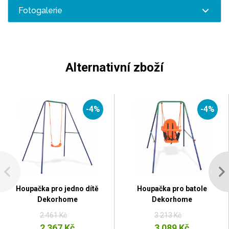
Fotogalerie
Alternativní zboží
-4%
-4%
Houpačka pro jedno dítě
Houpačka pro batole
Dekorhome
Dekorhome
2 461 Kč
3 213 Kč
2 367 Kč
3 089 Kč