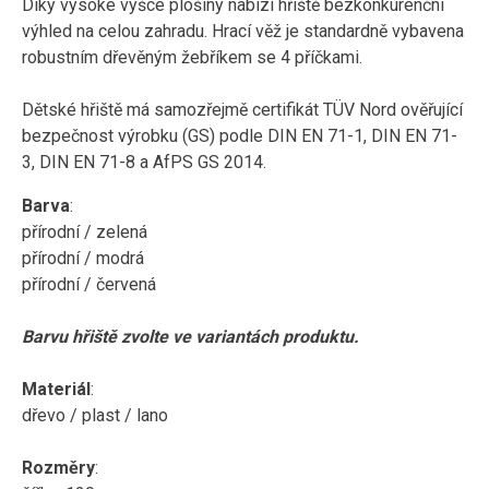
Díky vysoké výšce plošiny nabízí hřiště bezkonkurenční
výhled na celou zahradu. Hrací věž je standardně vybavena
robustním dřevěným žebříkem se 4 příčkami.
Dětské hřiště má samozřejmě certifikát TÜV Nord ověřující
bezpečnost výrobku (GS) podle DIN EN 71-1, DIN EN 71-
3, DIN EN 71-8 a AfPS GS 2014.
Barva
:
přírodní / zelená
přírodní / modrá
přírodní / červená
Barvu hřiště zvolte ve variantách produktu.
Materiál
:
dřevo / plast / lano
Rozměry
: