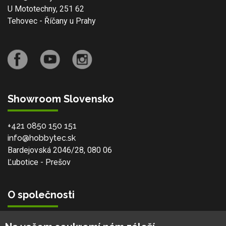
U Mototechny, 251 62
Tehovec - Říčany u Prahy
Showroom Slovensko
+421 0850 150 151
info@hobbytec.sk
Bardejovská 2046/28, 080 06
Ľubotice - Prešov
O společnosti
Vlastní výroba