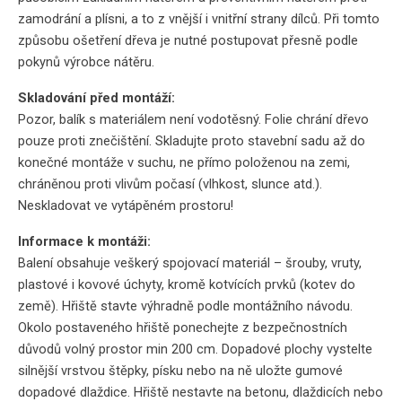
zamodrání a plísni, a to z vnější i vnitřní strany dílců. Při tomto
způsobu ošetření dřeva je nutné postupovat přesně podle
pokynů výrobce nátěru.
Skladování před montáží:
Pozor, balík s materiálem není vodotěsný. Folie chrání dřevo
pouze proti znečištění. Skladujte proto stavební sadu až do
konečné montáže v suchu, ne přímo položenou na zemi,
chráněnou proti vlivům počasí (vlhkost, slunce atd.).
Neskladovat ve vytápěném prostoru!
Informace k montáži:
Balení obsahuje veškerý spojovací materiál – šrouby, vruty,
plastové i kovové úchyty, kromě kotvících prvků (kotev do
země). Hřiště stavte výhradně podle montážního návodu.
Okolo postaveného hřiště ponechejte z bezpečnostních
důvodů volný prostor min 200 cm. Dopadové plochy vystelte
silnější vrstvou štěpky, písku nebo na ně uložte gumové
dopadové dlaždice. Hřiště nestavte na betonu, dlaždicích nebo