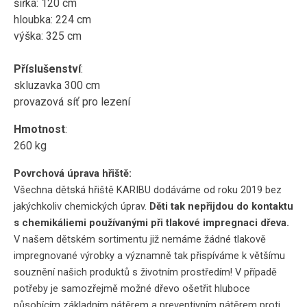
šířka: 120 cm
hloubka: 224 cm
výška: 325 cm
Příslušenství
:
skluzavka 300 cm
provazová síť pro lezení
Hmotnost
:
260 kg
Povrchová úprava hřiště:
Všechna dětská hřiště KARIBU dodáváme od roku 2019 bez
jakýchkoliv chemických úprav.
Děti tak nepřijdou do kontaktu
s chemikáliemi používanými při tlakové impregnaci dřeva.
V našem dětském sortimentu již nemáme žádné tlakově
impregnované výrobky a významně tak přispíváme k většímu
souznění našich produktů s životním prostředím! V případě
potřeby je samozřejmě možné dřevo ošetřit hluboce
působícím základním nátěrem a preventivním nátěrem proti