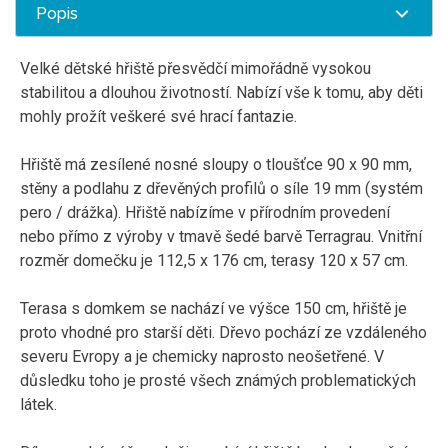
Popis
Velké dětské hřiště přesvědčí mimořádně vysokou
stabilitou a dlouhou životností. Nabízí vše k tomu, aby děti
mohly prožít veškeré své hrací fantazie.
Hřiště má zesílené nosné sloupy o tloušťce 90 x 90 mm,
stěny a podlahu z dřevěných profilů o síle 19 mm (systém
pero / drážka). Hřiště nabízíme v přírodním provedení
nebo přímo z výroby v tmavě šedé barvě Terragrau. Vnitřní
rozměr domečku je 112,5 x 176 cm, terasy 120 x 57 cm.
Terasa s domkem se nachází ve výšce 150 cm, hřiště je
proto vhodné pro starší děti. Dřevo pochází ze vzdáleného
severu Evropy a je chemicky naprosto neošetřené. V
důsledku toho je prosté všech známých problematických
látek.