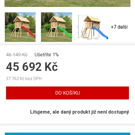
+7 další
46 149
Kč
Ušetříte 1%
45 692
Kč
37 762
Kč bez DPH
DO KOŠÍKU
Litujeme, ale daný produkt již není dostupný