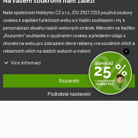
Na vašem soukromí nám záleží
Náš tým
O nás
Naše společnost Hobbytec CZ s.r.o., IČO 29217253 používá soubory
cookies k zajištění funkčnosti webu a s Vaším souhlasem i mj. k
personalizaci obsahu našich webových stránek. Kliknutím na tlačítko
Pro zákazníka
„Rozumím“ souhlasíte s využívaním cookies a předáním údajů o
chování na webu pro zobrazení cílené reklamy i na sociálních sítích a
Obchodní podmínky
reklamních sítích na dalších webech a měření.
×
Věrnostní program
Více informací
Jak na reklamaci
Výprodej
Na našem webu používáme několik druhů kategorií cookies:
Kontakt
Rozumím
Technické cookies
Ty jsou nezbytně nutné pro fungování webu a jeho funkcí, které se
Podrobné nastavení
rozhodnete využívat. Bez nich by náš web nefungoval, např. by nebylo
možné se přihlásit k uživatelskému účtu.
Funkční cookies
Tyto cookies nám umožňují zapamatovat si Vaše základní volby a
vylepšují uživatelský komfort. Jde například o zapamatování si jazyka
či umožnění zůstat trvale přihlášen.