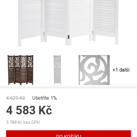
+1 další
4 629
Kč
Ušetříte 1%
4 583
Kč
3 788
Kč bez DPH
DO KOŠÍKU