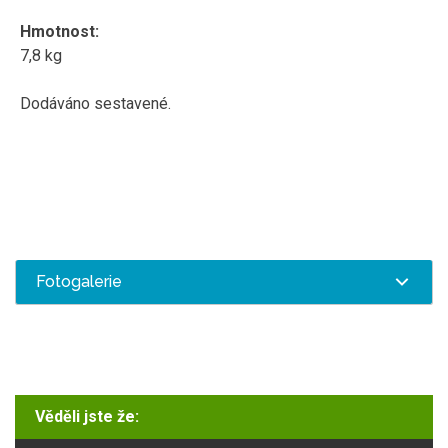
Hmotnost:
7,8 kg
Dodáváno sestavené.
Fotogalerie
Věděli jste že: