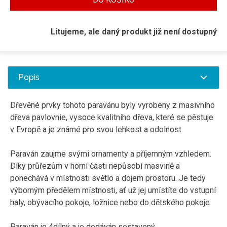
Litujeme, ale daný produkt již není dostupný
Popis
Dřevěné prvky tohoto paravánu byly vyrobeny z masivního
dřeva pavlovnie, vysoce kvalitního dřeva, které se pěstuje
v Evropě a je známé pro svou lehkost a odolnost.
Paraván zaujme svými ornamenty a příjemným vzhledem.
Díky průřezům v horní části nepůsobí masvině a
ponechává v místnosti světlo a dojem prostoru. Je tedy
výborným předělem místnosti, ať už jej umístíte do vstupní
haly, obývacího pokoje, ložnice nebo do dětského pokoje.
Paraván je 4dílný a je dodáván sestavený.