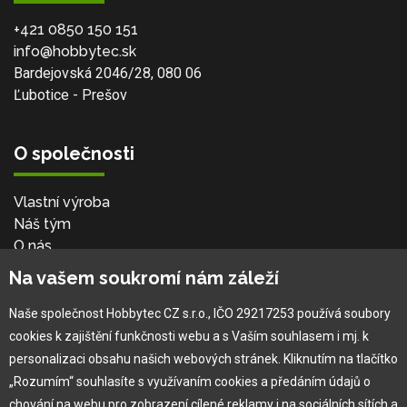
+421 0850 150 151
info@hobbytec.sk
Bardejovská 2046/28, 080 06
Ľubotice - Prešov
O společnosti
Vlastní výroba
Náš tým
O nás
Na vašem soukromí nám záleží
Pro zákazníka
Naše společnost Hobbytec CZ s.r.o., IČO 29217253 používá soubory
cookies k zajištění funkčnosti webu a s Vaším souhlasem i mj. k
Obchodní podmínky
personalizaci obsahu našich webových stránek. Kliknutím na tlačítko
Věrnostní program
„Rozumím“ souhlasíte s využívaním cookies a předáním údajů o
Jak na reklamaci
chování na webu pro zobrazení cílené reklamy i na sociálních sítích a