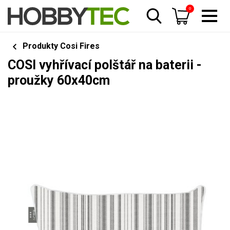
0
Produkty Cosi Fires
COSI vyhřívací polštář na baterii -
proužky 60x40cm