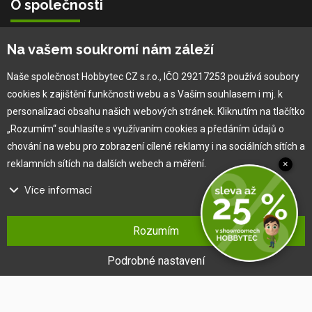
O společnosti
Vlastní výroba
Na vašem soukromí nám záleží
Náš tým
O nás
Naše společnost Hobbytec CZ s.r.o., IČO 29217253 používá soubory
cookies k zajištění funkčnosti webu a s Vaším souhlasem i mj. k
personalizaci obsahu našich webových stránek. Kliknutím na tlačítko
Pro zákazníka
„Rozumím“ souhlasíte s využívaním cookies a předáním údajů o
chování na webu pro zobrazení cílené reklamy i na sociálních sítích a
Obchodní podmínky
reklamních sítích na dalších webech a měření.
×
Věrnostní program
Více informací
Jak na reklamaci
Výprodej
Na našem webu používáme několik druhů kategorií cookies:
Kontakt
Rozumím
Technické cookies
Ty jsou nezbytně nutné pro fungování webu a jeho funkcí, které se
Podrobné nastavení
rozhodnete využívat. Bez nich by náš web nefungoval, např. by nebylo
možné se přihlásit k uživatelskému účtu.