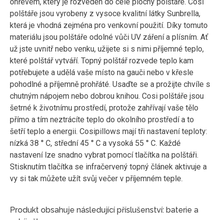
ohřevem, který je rozveden do celé plochy polštáře. Cosi
polštáře jsou vyrobeny z vysoce kvalitní látky Sunbrella,
která je vhodná zejména pro venkovní použití. Díky tomuto
materiálu jsou polštáře odolné vůči UV záření a plísním. Ať
už jste uvnitř nebo venku, užijete si s nimi příjemné teplo,
které polštář vytváří. Topný polštář rozvede teplo kam
potřebujete a udělá vaše místo na gauči nebo v křesle
pohodlné a příjemně prohřáté. Usaďte se a prožijte chvíle s
chutným nápojem nebo dobrou knihou. Cosi polštáře jsou
šetrné k životnímu prostředí, protože zahřívají vaše tělo
přímo a tím neztrácíte teplo do okolního prostředí a to
šetří teplo a energii. Cosipillows mají tři nastavení teploty:
nízká 38 ° C, střední 45 ° C a vysoká 55 ° C. Každé
nastavení lze snadno vybrat pomocí tlačítka na polštáři.
Stisknutím tlačítka se infračervený topný článek aktivuje a
vy si tak můžete užít svůj večer v příjemném teple.
Produkt obsahuje následující příslušenství: baterie a