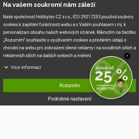
Na vašem soukromí nám záleží
Pro zákazníka
Naše společnost Hobbytec CZ s.r.o., IČO 29217253 používá soubory
cookies k zajištění funkčnosti webu a s Vaším souhlasem i mj. k
Obchodní podmínky
personalizaci obsahu našich webových stránek. Kliknutím na tlačítko
Věrnostní program
„Rozumím“ souhlasíte s využívaním cookies a předáním údajů o
Jak na reklamaci
chování na webu pro zobrazení cílené reklamy i na sociálních sítích a
Výprodej
reklamních sítích na dalších webech a měření.
×
Kontakt
Více informací
Na našem webu používáme několik druhů kategorií cookies:
Rozumím
Technické cookies
Ty jsou nezbytně nutné pro fungování webu a jeho funkcí, které se
Podrobné nastavení
rozhodnete využívat. Bez nich by náš web nefungoval, např. by nebylo
možné se přihlásit k uživatelskému účtu.
Funkční cookies
Tyto cookies nám umožňují zapamatovat si Vaše základní volby a
®
Copyright © 2010 -
2026
HOBBYTEC
,
info@hobbytec.cz
,
vylepšují uživatelský komfort. Jde například o zapamatování si jazyka