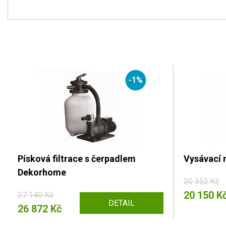
-1%
Písková filtrace s čerpadlem
Vysávací 
Dekorhome
20 352 Kč
20 150 K
27 140 Kč
DETAIL
26 872 Kč