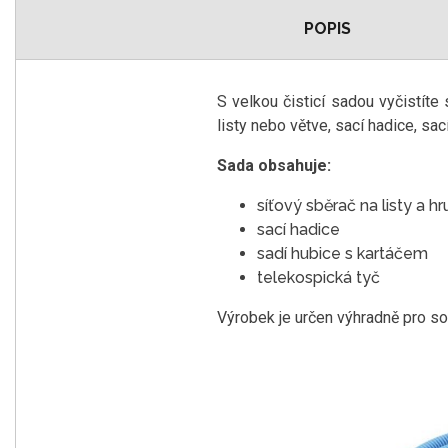
POPIS
S velkou čisticí sadou vyčistít
listy nebo větve, sací hadice, sac
Sada obsahuje:
síťový sběrač na listy a h
sací hadice
sadí hubice s kartáčem
telekospická tyč
Výrobek je určen výhradně pro so