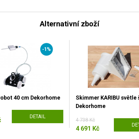
Alternativní zboží
-1%
robot 40 cm Dekorhome
Skimmer KARIBU světle 
Dekorhome
DETAIL
č
4 738 Kč
DE
4 691 Kč