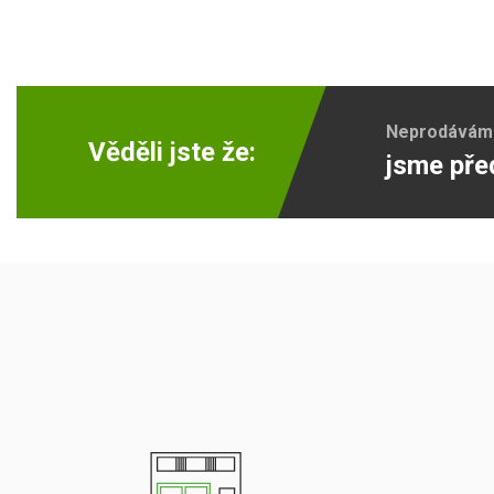
Neprodáváme 
Věděli jste že:
jsme pře