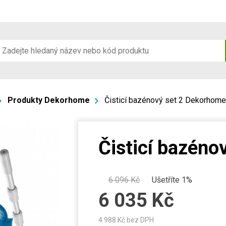
Produkty Dekorhome
Čisticí bazénový set 2 Dekorhome
Čisticí bazéno
6 096
Kč
Ušetříte 1%
6 035
Kč
4 988
Kč bez DPH