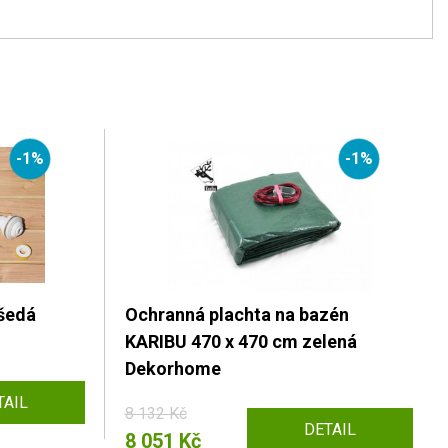
-1%
-1%
šedá
Ochranná plachta na bazén
KARIBU 470 x 470 cm zelená
Dekorhome
TAIL
8 132 Kč
DETAIL
8 051 Kč