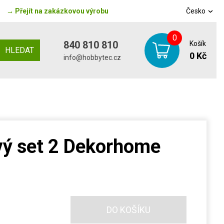
→
Přejít na zakázkovou výrobu
Česko
0
840 810 810
Košík
HLEDAT
0 Kč
info@hobbytec.cz
vý set 2 Dekorhome
DO KOŠÍKU