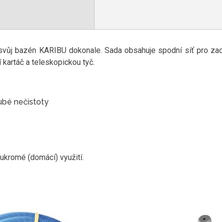
e svůj bazén KARIBU dokonale. Sada obsahuje spodní síť pro zach
í kartáč a teleskopickou tyč.
rubé nečistoty
ukromé (domácí) využití.