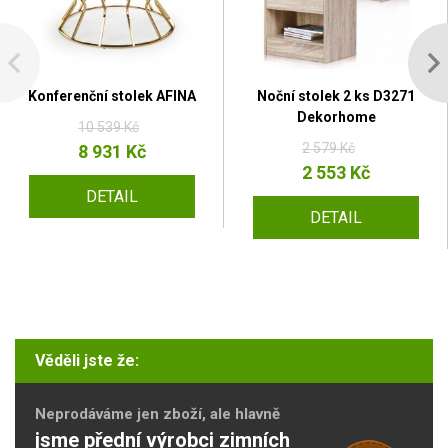
Konferenční stolek AFINA
Noční stolek 2 ks D3271
Dekorhome
10 539 Kč
2 579 Kč
8 931 Kč
2 553 Kč
DETAIL
DETAIL
Věděli jste že:
Neprodáváme jen zboží, ale hlavně
jsme přední výrobci zimních