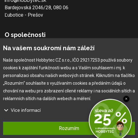
info@hobbytec.sk
Bardejovská 2046/28, 080 06
Ľubotice - Prešov
O společnosti
Na vašem soukromí nám záleží
Vlastní výroba
Náš tým
Naše společnost Hobbytec CZ s.r.o., IČO 29217253 používá soubory
O nás
cookies k zajištění funkčnosti webu a s Vaším souhlasem i mj. k
personalizaci obsahu našich webových stránek. Kliknutím na tlačítko
„Rozumím“ souhlasíte s využívaním cookies a předáním údajů o
Pro zákazníka
chování na webu pro zobrazení cílené reklamy i na sociálních sítích a
reklamních sítích na dalších webech a měření.
×
Obchodní podmínky
Věrnostní program
Více informací
Jak na reklamaci
Na našem webu používáme několik druhů kategorií cookies:
Výprodej
Rozumím
Kontakt
Technické cookies