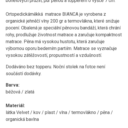
bonelových pružin, pur pěnou a topperem o výšce 7 cm.
Ortopedickáměkká matrace BIANCA je vyrobena z
organické jehněčí vlny 200 gr a termovlákna, které snižuje
pocení. Obalená je speciální pěnovou bandáží, která chrání
rohy, prodlužuje životnost matrace a zaručuje kompaktnost
matrace. Pěna má vysokou hustotu, která zaručuje
výbornou oporu bederním partiím. Matrace se vyznačuje
v
ysokou zátěžovostí, propustností a vzdušností.
Dodáváno bez topperu. Noční stolek na fotce není
součástí dodávky.
Barva:
béžová / zlatá
Materiál:
látka Velvet / kov / plast / vlna / termovlákno / pěna /
organická bavlna