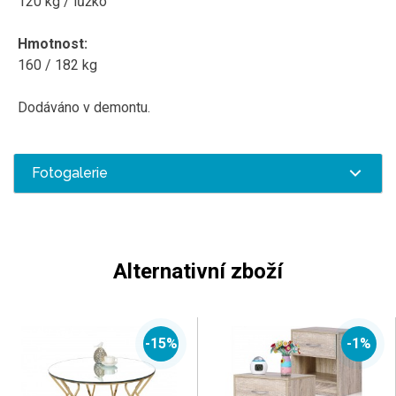
120 kg / lůžko
Hmotnost:
160 / 182 kg
Dodáváno v demontu.
Fotogalerie
Alternativní zboží
-15%
-1%