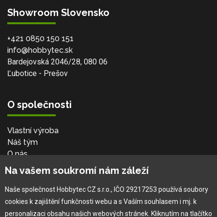
Showroom Slovensko
+421 0850 150 151
info@hobbytec.sk
Bardejovská 2046/28, 080 06
Ľubotice - Prešov
O společnosti
Vlastní výroba
Náš tým
O nás
Na vašem soukromí nám záleží
Pro zákazníka
Naše společnost Hobbytec CZ s.r.o., IČO 29217253 používá soubory
cookies k zajištění funkčnosti webu a s Vaším souhlasem i mj. k
Obchodní podmínky
personalizaci obsahu našich webových stránek. Kliknutím na tlačítko