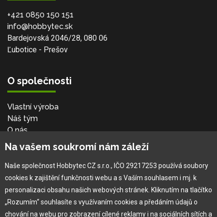
+421 0850 150 151
info@hobbytec.sk
Bardejovská 2046/28, 080 06
Ľubotice - Prešov
O společnosti
Vlastní výroba
Náš tým
O nás
Na vašem soukromí nám záleží
Pro zákazníka
Naše společnost Hobbytec CZ s.r.o., IČO 29217253 používá soubory
cookies k zajištění funkčnosti webu a s Vaším souhlasem i mj. k
Obchodní podmínky
personalizaci obsahu našich webových stránek. Kliknutím na tlačítko
Věrnostní program
„Rozumím“ souhlasíte s využívaním cookies a předáním údajů o
Jak na reklamaci
chování na webu pro zobrazení cílené reklamy i na sociálních sítích a