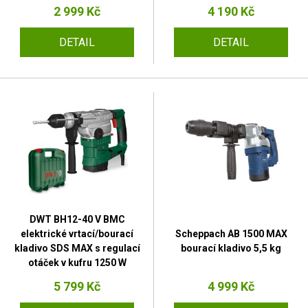
2 999 Kč
4 190 Kč
DETAIL
DETAIL
DWT BH12-40 V BMC
elektrické vrtací/bourací
Scheppach AB 1500 MAX
kladivo SDS MAX s regulací
bourací kladivo 5,5 kg
otáček v kufru 1250 W
5 799 Kč
4 999 Kč