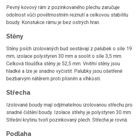
Pevný kovový rám z pozinkovaného plechu zaručuje
odolnost vůči povětrnostním reznutí a celkovou stabilitu
boudy. Konstukce rámu je bez ostrých hran.
Stěny
Stěny psích izolovaných bud sestávají z palubek o síle 19
mm, izolace polystyren 30 mm a soolit o síle 3,5 mm.
Celková tloušťka stěny je 52,5 mm. Vnitřní stěny jsou
hladké a lze je snadno vyčistit. Palubky jsou ošetřené
bezbarvým nátěrem proti plísním a vlhkosti.
Střecha
Izolované boudy mají odjímatelnou izolovanou střechu pro
snadné čištění boudy. Izolace střehy je polystyren 30 mm.
Střešní krytinu tvoří pozinkovaný plech. Střecha je rovná.
Podlaha