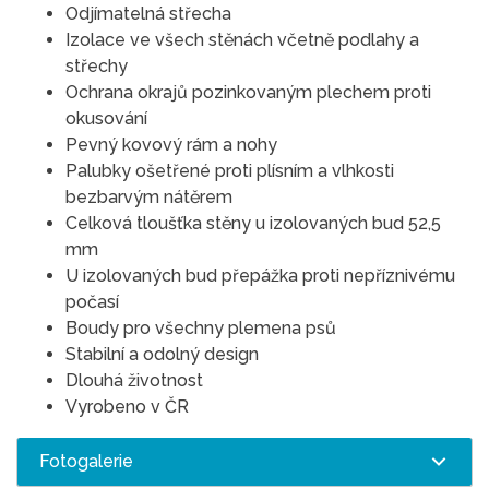
Odjímatelná střecha
Izolace ve všech stěnách včetně podlahy a
střechy
Ochrana okrajů pozinkovaným plechem proti
okusování
Pevný kovový rám a nohy
Palubky ošetřené proti plísním a vlhkosti
bezbarvým nátěrem
Celková tloušťka stěny u izolovaných bud 52,5
mm
U izolovaných bud přepážka proti nepříznivému
počasí
Boudy pro všechny plemena psů
Stabilní a odolný design
Dlouhá životnost
Vyrobeno v ČR
Fotogalerie