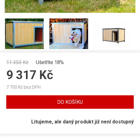
11 353
Kč
Ušetříte 18%
9 317
Kč
7 700
Kč bez DPH
DO KOŠÍKU
Litujeme, ale daný produkt již není dostupný