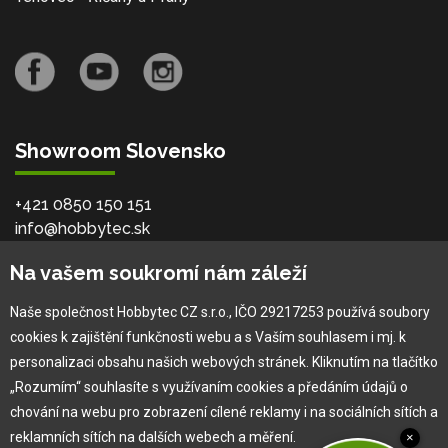
Showroom Slovensko
+421 0850 150 151
info@hobbytec.sk
Bardejovská 2046/28, 080 06
Na vašem soukromí nám záleží
Ľubotice - Prešov
Naše společnost Hobbytec CZ s.r.o., IČO 29217253 používá soubory
cookies k zajištění funkčnosti webu a s Vaším souhlasem i mj. k
O společnosti
personalizaci obsahu našich webových stránek. Kliknutím na tlačítko
„Rozumím“ souhlasíte s využívaním cookies a předáním údajů o
Vlastní výroba
chování na webu pro zobrazení cílené reklamy i na sociálních sítích a
Náš tým
reklamních sítích na dalších webech a měření.
×
O nás