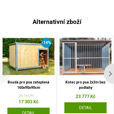
Alternativní zboží
-14%
Bouda pro psa zateplená
Kotec pro psa 2x3m bez
160x90x90cm
podlahy
20 162 Kč
23 777 Kč
17 303 Kč
DETAIL
DETAIL