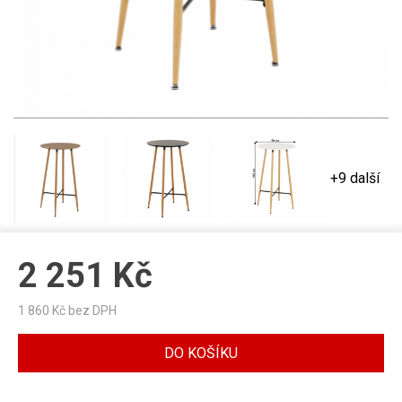
+9 další
2 251
Kč
1 860
Kč bez DPH
DO KOŠÍKU