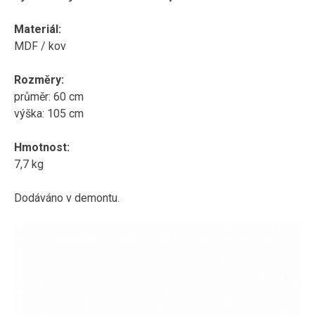
Materiál
:
MDF
/
kov
Rozměry:
průměr
:
60 cm
výška: 105
cm
Hmotnost:
7,7 kg
Dodáváno
v
demontu.