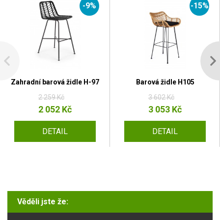
-9%
-15%
Zahradní barová židle H-97
Barová židle H105
2 259 Kč
3 602 Kč
2 052 Kč
3 053 Kč
DETAIL
DETAIL
Věděli jste že: