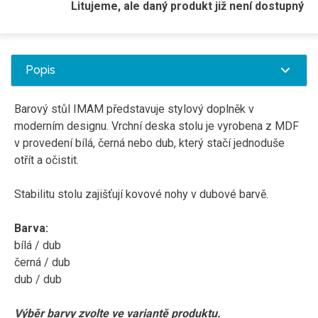
Litujeme, ale daný produkt již není dostupný
Popis
Barový
stůl
IMAM
představuje
stylový
doplněk
v
moderním designu
.
Vrchní deska
stolu
je
vyrobena
z
MDF
v
provedení bílá, černá nebo dub,
který
stačí
jednoduše
otřít
a
očistit.
Stabilitu
stolu
zajišťují
kovové
nohy
v
dubové
barvě.
Barva
:
bílá
/
dub
černá / dub
dub / dub
Výběr barvy zvolte ve variantě produktu.