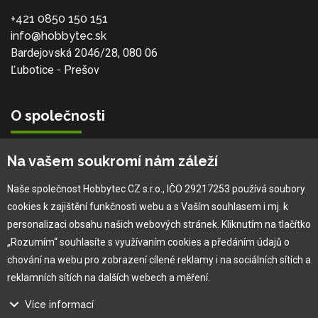
+421 0850 150 151
info@hobbytec.sk
Bardejovská 2046/28, 080 06
Ľubotice - Prešov
O společnosti
Vlastní výroba
Na vašem soukromí nám záleží
Náš tým
O nás
Naše společnost Hobbytec CZ s.r.o., IČO 29217253 používá soubory
cookies k zajištění funkčnosti webu a s Vaším souhlasem i mj. k
personalizaci obsahu našich webových stránek. Kliknutím na tlačítko
Pro zákazníka
„Rozumím“ souhlasíte s využívaním cookies a předáním údajů o
chování na webu pro zobrazení cílené reklamy i na sociálních sítích a
Obchodní podmínky
reklamních sítích na dalších webech a měření.
×
Věrnostní program
Více informací
Jak na reklamaci