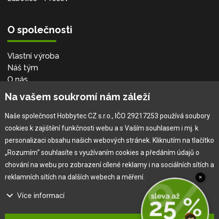
O společnosti
Vlastní výroba
Náš tým
O nás
Na vašem soukromí nám záleží
Pro zákazníka
Naše společnost Hobbytec CZ s.r.o., IČO 29217253 používá soubory
cookies k zajištění funkčnosti webu a s Vaším souhlasem i mj. k
Obchodní podmínky
personalizaci obsahu našich webových stránek. Kliknutím na tlačítko
Věrnostní program
„Rozumím“ souhlasíte s využívaním cookies a předáním údajů o
Jak na reklamaci
chování na webu pro zobrazení cílené reklamy i na sociálních sítích a
Výprodej
reklamních sítích na dalších webech a měření.
×
Kontakt
Více informací
Na našem webu používáme několik druhů kategorií cookies: