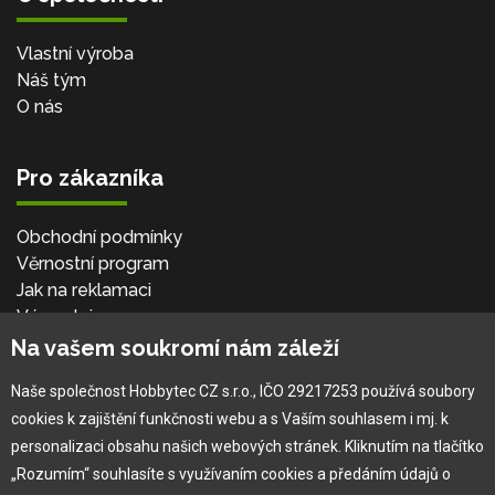
Vlastní výroba
Náš tým
O nás
Pro zákazníka
Obchodní podmínky
Věrnostní program
Jak na reklamaci
Výprodej
Kontakt
Na vašem soukromí nám záleží
Naše společnost Hobbytec CZ s.r.o., IČO 29217253 používá soubory
cookies k zajištění funkčnosti webu a s Vaším souhlasem i mj. k
personalizaci obsahu našich webových stránek. Kliknutím na tlačítko
„Rozumím“ souhlasíte s využívaním cookies a předáním údajů o