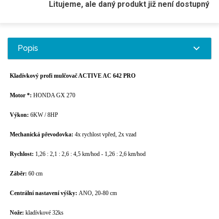
Litujeme, ale daný produkt již není dostupný
Popis
Kladívkový profi mulčovač ACTIVE AC 642 PRO
Motor *:
HONDA GX 270
Výkon:
6KW / 8HP
Mechanická převodovka:
4x rychlost vpřed, 2x vzad
Rychlost:
1,26 : 2,1 : 2,6 : 4,5 km/hod - 1,26 : 2,6 km/hod
Záběr:
60 cm
Centrální nastavení výšky:
ANO, 20-80 cm
Nože:
kladívkové 32ks