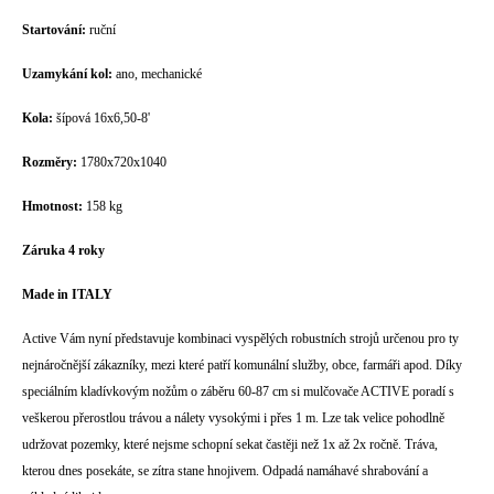
Startování:
ruční
Uzamykání kol:
ano, mechanické
Kola:
šípová 16x6,50-8'
Rozměry:
1780x720x1040
Hmotnost:
158 kg
Záruka 4 roky
Made in ITALY
Active Vám nyní představuje kombinaci vyspělých robustních strojů určenou pro ty
nejnáročnější zákazníky, mezi které patří komunální služby, obce, farmáři apod. Díky
speciálním kladívkovým nožům o záběru 60-87 cm si mulčovače ACTIVE poradí s
veškerou přerostlou trávou a nálety vysokými i přes 1 m. Lze tak velice pohodlně
udržovat pozemky, které nejsme schopní sekat častěji než 1x až 2x ročně. Tráva,
kterou dnes posekáte, se zítra stane hnojivem. Odpadá namáhavé shrabování a