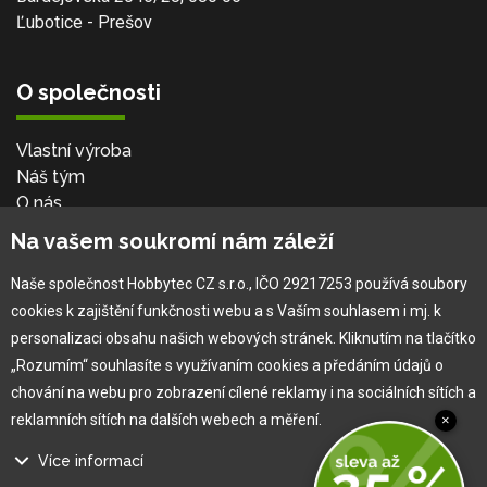
Ľubotice - Prešov
O společnosti
Vlastní výroba
Náš tým
O nás
Na vašem soukromí nám záleží
Pro zákazníka
Naše společnost Hobbytec CZ s.r.o., IČO 29217253 používá soubory
cookies k zajištění funkčnosti webu a s Vaším souhlasem i mj. k
Obchodní podmínky
personalizaci obsahu našich webových stránek. Kliknutím na tlačítko
Věrnostní program
„Rozumím“ souhlasíte s využívaním cookies a předáním údajů o
Jak na reklamaci
chování na webu pro zobrazení cílené reklamy i na sociálních sítích a
Výprodej
reklamních sítích na dalších webech a měření.
×
Kontakt
Více informací