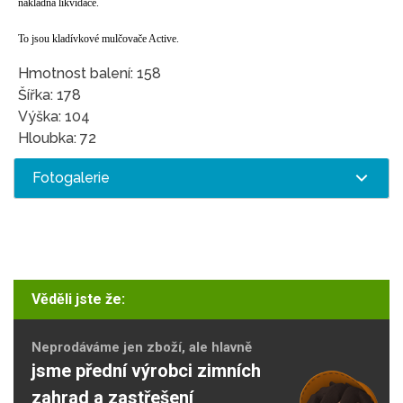
nákladná likvidace.
To jsou kladívkové mulčovače Active.
Hmotnost balení: 158
Šířka: 178
Výška: 104
Hloubka: 72
Fotogalerie
Věděli jste že:
Neprodáváme jen zboží, ale hlavně
jsme přední výrobci zimních
zahrad a zastřešení