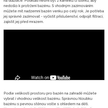
na dlaždice. Podklad nesmí být z kamínků či štěrku, aby
nedošlo k protržení bazénu. S vhodným zazimováním
můžete mít nadzemní bazén venku po celý rok. Je potřeba
jej správně zazimovat - vyčistit příslušenství, odpojit filtraci,
zajistit jej před mrazem.
Podle velikosti prostoru pro bazén na zahradě můžete
vybrat i vhodnou velikost bazénu. Správnou hloubku
bazénu s pevnou stěnou volte s ohledem na děti.