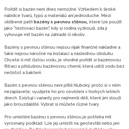
Pořídit si bazén není dnes nemožné. Vzhledem k široké
nabídce tvarů, typů a materiálů ani jednoduché. Mezi
oblíbené patří
bazény s pevnou stěnou,
které lze použít
jako "testovací bazén", kdy si rodina vyzkouší, zda ji
vyhovuje mít bazén na zahradě či nikoliv.
Bazény s pevnou stěnou nejsou nijak finančně nákladné a
také nejsou náročné na instalaci a následnou obsluhu.
Chcete-li mít čistou vodu, je vhodné pořídit si bazénovou
filtraci a příslušnou bazénovou chemii, která udrží vodu bez
nečistot a bakterií.
Bazén s pevnou stěnou není příliš hluboký, proto si v něm
nezaplavete, využijete ho pro osvěžení v horkých letních
dnech. Existují i varianty pro nejmenší děti, které jim slouží
jako brouzdaliště. Vybrat si můžete různé tvary.
Pro umístění bazénu s pevnou stěnou je potřeba mít
vyrovnaný podklad. Lze jej umístit na geotextilii nebo jen