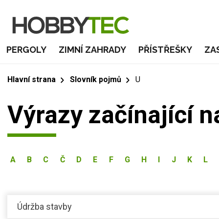
PERGOLY
ZIMNÍ ZAHRADY
PŘÍSTŘEŠKY
ZA
Hlavní strana
Slovník pojmů
U
Výrazy začínající 
A
B
C
Č
D
E
F
G
H
I
J
K
L
Údržba stavby