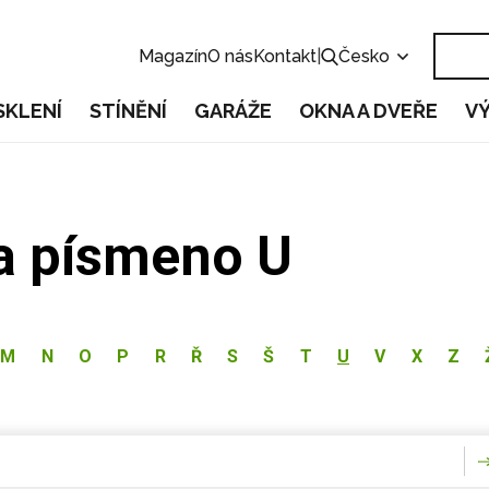
Magazín
O nás
Kontakt
|
Česko
SKLENÍ
STÍNĚNÍ
GARÁŽE
OKNA A DVEŘE
V
na písmeno U
M
N
O
P
R
Ř
S
Š
T
U
V
X
Z