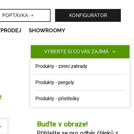
POPTÁVKA ➝
KONFIGURÁTOR
ÝPRODEJ
SHOWROOMY
VYBERTE SI CO VÁS ZAJÍMÁ
Produkty - zimní zahrady
Produkty - pergoly
Ž
Produkty - přístřešky
Buďte v obraze!
Přihlašte se pro odběr článků z