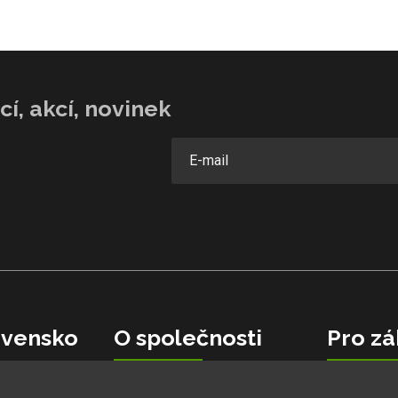
í, akcí, novinek
vensko
O společnosti
Pro zá
Velkoobchodní spolupráce
Garance ne