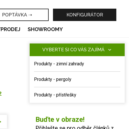
POPTÁVKA ➝
KONFIGURÁTOR
ÝPRODEJ
SHOWROOMY
VYBERTE SI CO VÁS ZAJÍMÁ
Produkty - zimní zahrady
Produkty - pergoly
Ž
Produkty - přístřešky
Buďte v obraze!
Přihlašte se pro odběr článků z