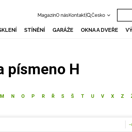
Magazín
O nás
Kontakt
|
Česko
SKLENÍ
STÍNĚNÍ
GARÁŽE
OKNA A DVEŘE
V
na písmeno H
M
N
O
P
R
Ř
S
Š
T
U
V
X
Z