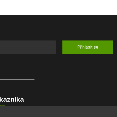
Přihlásit se
kazníka
jlepší ceny