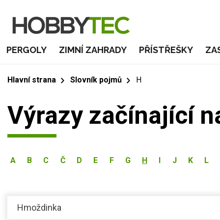
PERGOLY
ZIMNÍ ZAHRADY
PŘÍSTŘEŠKY
ZA
Hlavní strana
Slovník pojmů
H
Výrazy začínající 
A
B
C
Č
D
E
F
G
H
I
J
K
L
Hmoždinka